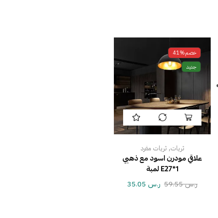
خصم
41%
جديد
,
ثريات
ثريات مفرد
علاقي مودرن اسود مع ذهبي
E27*1 لمبة
ر.س
59.55
ر.س
35.05