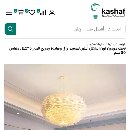
0
0
0
ابحث عن
أفضل حلول الإنارة
الرئيسية
ثريات
ثريات مفرد
نجف مودرن لون الشكل ابيض تصميم راقي وهادئ ومريح للعينE27*5 . مقاس
80 سم