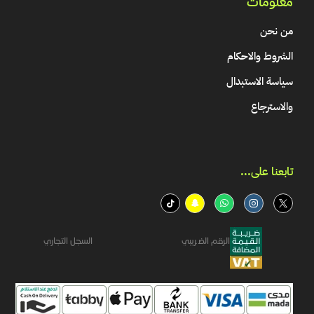
معلومات
من نحن
الشروط والاحكام
سياسة الاستبدال
والاسترجاع
تابعنا على...​
الرقم الضريبي
السجل التجاري