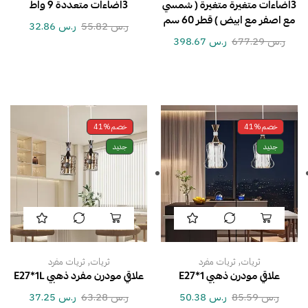
3اضاءات متغيرة متغيرة ( شمسي
3اضاءات متعددة 9 واط
مع اصفر مع ابيض ) قطر 60 سم
ر.س
55.82
ر.س
32.86
ر.س
677.29
ر.س
398.67
خصم
41%
خصم
41%
جديد
جديد
,
,
ثريات
ثريات مفرد
ثريات
ثريات مفرد
علاقي مودرن ذهبي E27*1
علاقي مودرن مفرد ذهبي E27*1L
ر.س
85.59
ر.س
50.38
ر.س
63.28
ر.س
37.25