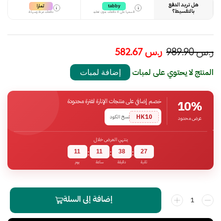
هل تريد الدفع
تمارا
tabby
i
i
بالتقسيط؟
قسمها على 4 دفعات بدون تعقيد
دفعات مرنة وسهلة
ر.س
989.90
ر.س
582.67
المنتج لا يحتوي على لمبات
إضافة لمبات
خصم إضافي على منتجات الإنارة لفترة محدودة
10%
HK10
نسخ الكود
عرض محدود
ينتهي العرض خلال
11
11
38
26
:
:
:
ثانية
دقيقة
ساعة
يوم
إضافة إلى السلة