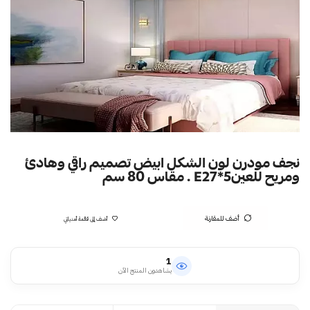
نجف مودرن لون الشكل ابيض تصميم راقي وهادئ
ومريح للعينE27*5 . مقاس 80 سم
أضف للمقارنة
أضف إلى قائمة أمنياتي
1
يشاهدون المنتج الآن