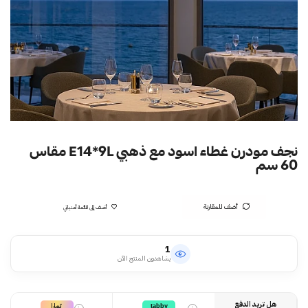
نجف مودرن غطاء اسود مع ذهبي E14*9L مقاس
60 سم
أضف للمقارنة
أضف إلى قائمة أمنياتي
1
يشاهدون المنتج الآن
هل تريد الدفع
تمارا
tabby