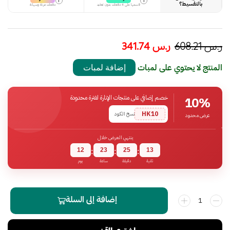
i
i
بالتقسيط؟
قسمها على 4 دفعات بدون تعقيد
دفعات مرنة وسهلة
ر.س
608.21
ر.س
341.74
المنتج لا يحتوي على لمبات
إضافة لمبات
خصم إضافي على منتجات الإنارة لفترة محدودة
10%
HK10
نسخ الكود
عرض محدود
ينتهي العرض خلال
12
23
25
12
:
:
:
ثانية
دقيقة
ساعة
يوم
إضافة إلى السلة