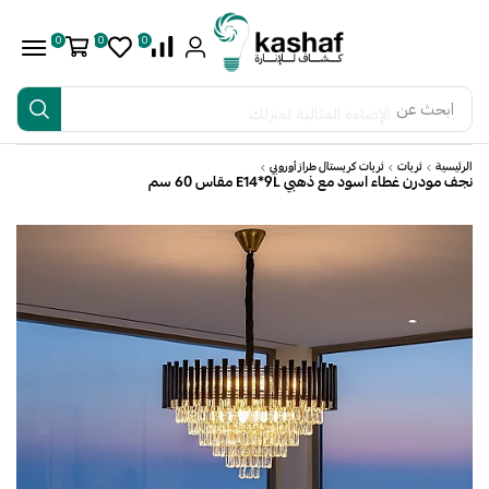
0
0
0
ابحث عن
الإضاءة المثالية لمنزلك
الرئيسية
ثريات
ثريات كريستال طراز أوروبي
نجف مودرن غطاء اسود مع ذهبي E14*9L مقاس 60 سم