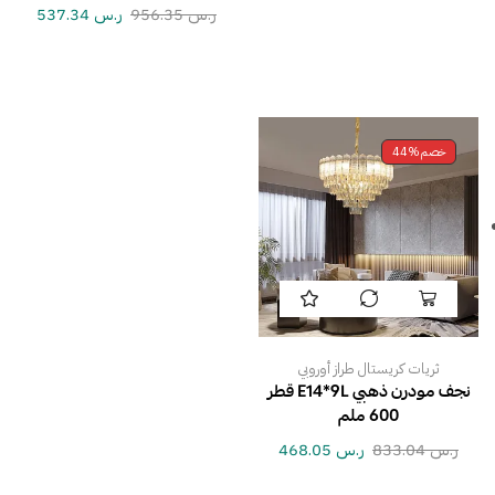
ر.س
956.35
ر.س
537.34
خصم
44%
ثريات كريستال طراز أوروبي
نجف مودرن ذهبي E14*9L قطر
600 ملم
ر.س
833.04
ر.س
468.05