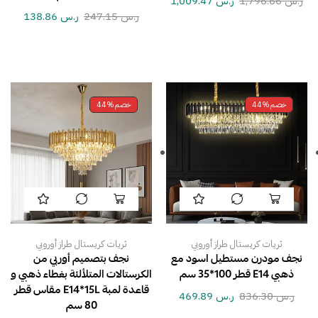
ر.س
1,796.66
ر.س
1,009.47
ر.س
247.15
ر.س
138.86
خصم
44%
خصم
44%
ثريات كريستال طراز أوروبي
ثريات كريستال طراز أوروبي
نجف مودرن مستطيل اسود مع
نجف بتصميم أوربي من
ذهبي E14 قطر 100*35 سم
الكرستالات المتلألئة بغطاء ذهبي و
قاعدة لمبة E14*15L مقاس قطر
ر.س
836.30
ر.س
469.89
80 سم