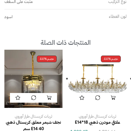
نوع التركيب
مثبت على السقف
لون الغطاء
اسود
المنتجات ذات الصلة
خصم
44%
خصم
44%
ثريات كريستال طراز أوروبي
ثريات كريستال طراز أوروبي
علاقي مودرن ذهبي E14*18
نجف شيمر معلق كريستال ذهبي
E14 40 سم