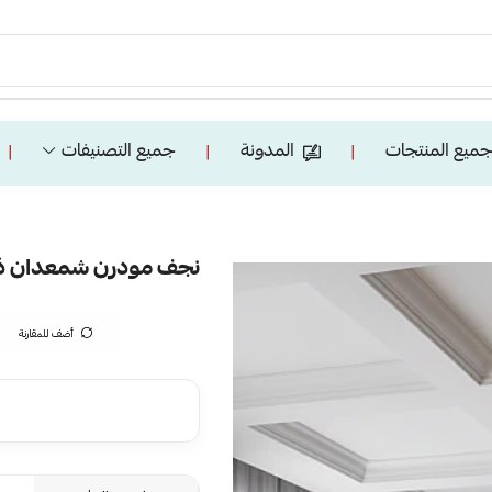
ميع المنتجات
المدونة
جميع التصنيفات
❘
❘
❘
نجف مودرن شمعدان ذهبي
أضف للمقارنة