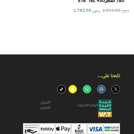
780 القطر950 E14*18L
ر.س
2,875.00
ر.س
1,782.50
تابعنا على...​
السجل
الرقم الضريبي
التجاري