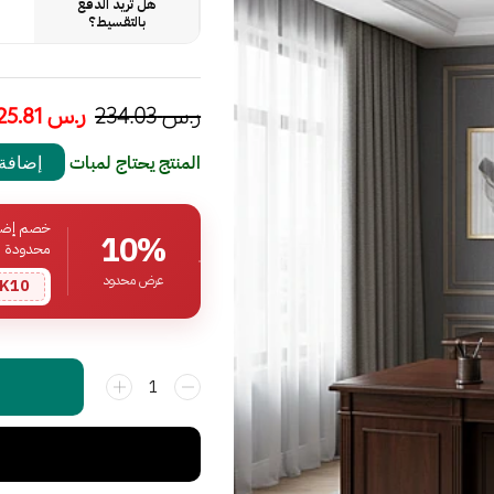
هل تريد الدفع
بالتقسيط؟
ر.س
234.03
ر.س
125.81
المنتج يحتاج لمبات
إضافة 
خصم إضافي
10%
محدودة
عرض محدود
K10