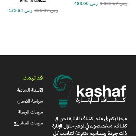
شفاف E14*3
ر.س
1,035.67
ر.س
483.00
ر.س
235.89
ر.س
132.54
قد تهمك
الأسئلة الشائعة
سياسة الضمان
مبيعات الجملة
مرحبًا بكم في
متجر كشاف للانارة
نحن في
مبيعات المشاريع
كشاف، متخصصون في توفير حلول الإنارة
ذات جودة وتصاميم متنوعة لتناسب كل