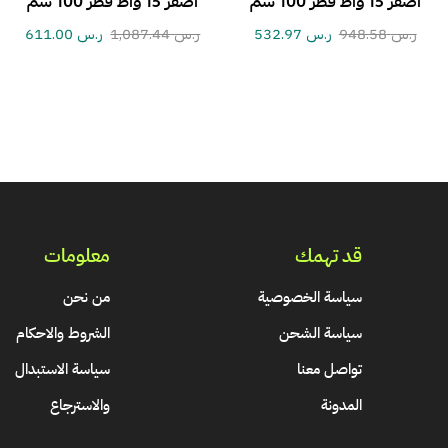
اصفر 15 واط قطر 100 سم
اصفر 15 واط قطر 100 سم
ر.س
948.58
ر.س
532.97
ر.س
1,087.44
ر.س
611.00
قد تهمك
معلومات
سياسة الخصوصية
من نحن
سياسة الشحن
الشروط والاحكام
تواصل معنا
سياسة الاستبدال
المدونة
والاسترجاع