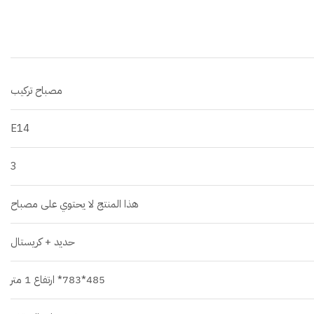
مصباح تركيب
E14
3
هذا المنتج لا يحتوي على مصباح
حديد + كريستال
485*783* ارتفاع 1 متر