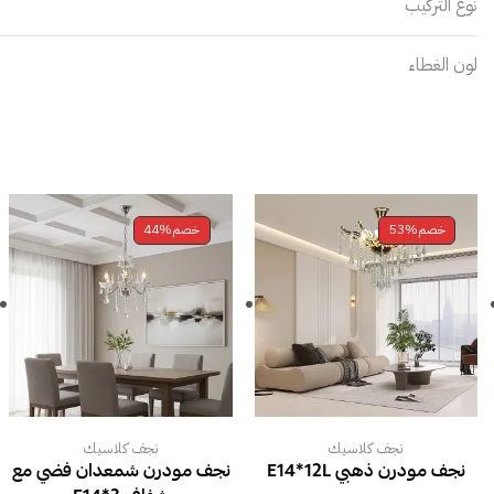
نوع التركيب
لون الغطاء
خصم
53%
خصم
44%
نجف كلاسيك
نجف كلاسيك
نجف مودرن ذهبي E14*12L
نجف مودرن شمعدان فضي مع