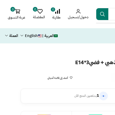
0
0
0
دخول/تسجيل
المفضلة
عربة التسوق
مقارنة
العربية |
English
العملة
 + فضيE14*3
أضف إلى قائمة أمنياتي
1
يشاهدون المنتج الآن