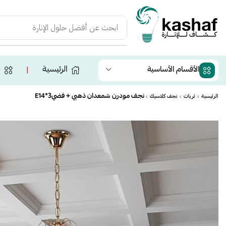
ابحث عن
أفضل حلول الإنارة
الرئيسية
ج
الأقسام الأساسية
❘
نجف مودرن شمعدان ذهبي + فضيE14*3
الرئيسية
ثريات
نجف كلاسيك