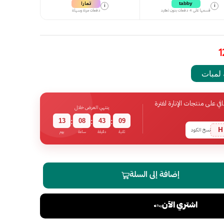
تمارا
tabby
i
i
قسمها على 4 دفعات بدون تعقيد
دفعات مرنة وسهلة
لمبات
 على منتجات الإنارة لفترة
ينتهي العرض خلال
13
08
43
08
:
:
:
H
نسخ الكود
ثانية
دقيقة
ساعة
يوم
إضافة إلى السلة
اشتري الآن