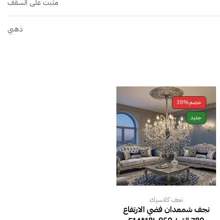
مثبت على السقف
ذهبي
خصم
38%
جديد
نجف كلاسيك
نجف شمعدان فضي الارتفاع