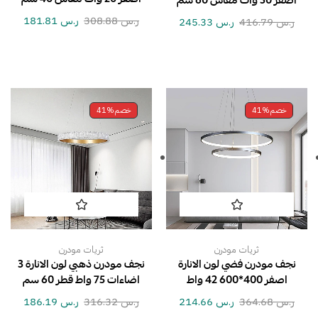
اصفر 30 وات مقاس 60 سم
ر.س
308.88
ر.س
181.81
ر.س
416.79
ر.س
245.33
خصم
41%
خصم
41%
ثريات مودرن
ثريات مودرن
نجف مودرن فضي لون الانارة
نجف مودرن ذهبي لون الانارة 3
اصفر 400*600 42 واط
اضاءات 75 واط قطر 60 سم
ر.س
364.68
ر.س
214.66
ر.س
316.32
ر.س
186.19