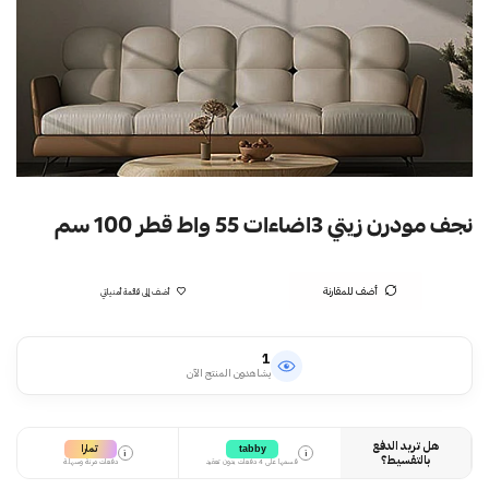
نجف مودرن زيتي 3اضاءات 55 واط قطر 100 سم
أضف للمقارنة
أضف إلى قائمة أمنياتي
1
يشاهدون المنتج الآن
هل تريد الدفع
تمارا
tabby
i
i
بالتقسيط؟
قسمها على 4 دفعات بدون تعقيد
دفعات مرنة وسهلة