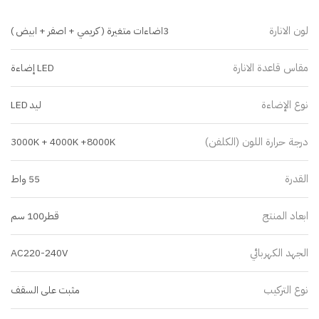
لون الانارة
3اضاءات متغيرة ( كريمي + اصفر + ابيض )
مقاس قاعدة الانارة
LED إضاءة
نوع الإضاءة
ليد LED
درجة حرارة اللون (الكلفن)
3000K + 4000K +8000K
القدرة
55 واط
ابعاد المنتج
قطر100 سم
الجهد الكهربائي
AC220-240V
نوع التركيب
مثبت على السقف