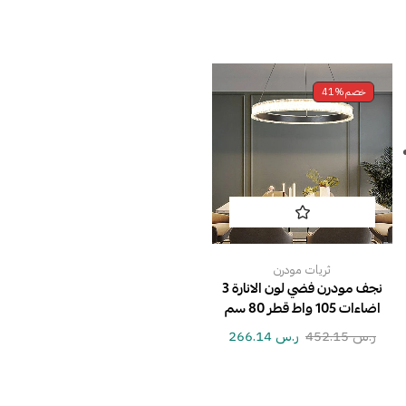
خصم
41%
ثريات مودرن
نجف مودرن فضي لون الانارة 3
اضاءات 105 واط قطر 80 سم
ر.س
452.15
ر.س
266.14