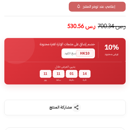
إعلامي عند توفر المنتج
ر.س
700.34
ر.س
530.56
خصم إضافي على منتجات الإنارة لفترة محدودة
10%
HK10
نسخ الكود
عرض محدود
ينتهي العرض خلال
11
11
01
13
:
:
:
ثانية
دقيقة
ساعة
يوم
مشاركة المنتج