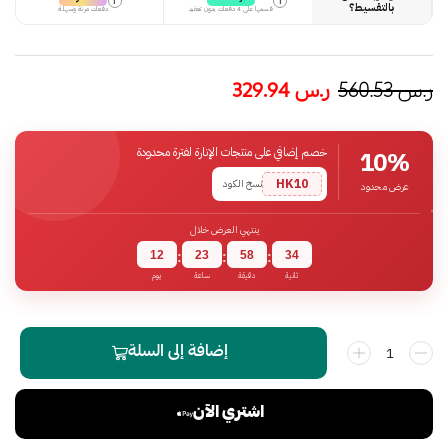
i
i
بالتقسيط؟
قسمها على 4 دفعات بدون تعقيد
دفعات مرنة وسهلة
ر.س
560.53
ر.س
329.94
خصم إضافي على منتجات الإنارة لفترة محدودة
10%
HK10
نسخ الكود
عرض محدود
ينتهي العرض خلال
12
23
58
33
:
:
:
ثانية
دقيقة
ساعة
يوم
إضافة إلى السلة
اشتري الآن