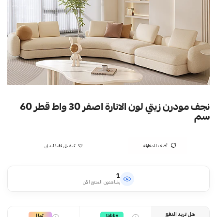
نجف مودرن زيتي لون الانارة اصفر 30 واط قطر 60
سم
أضف للمقارنة
أضف إلى قائمة أمنياتي
1
يشاهدون المنتج الآن
هل تريد الدفع
تمارا
tabby