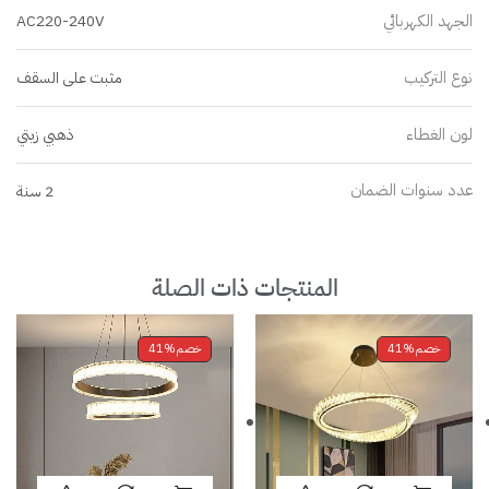
الجهد الكهربائي
AC220-240V
نوع التركيب
مثبت على السقف
لون الغطاء
ذهبي زيتي
عدد سنوات الضمان
2 سنة
المنتجات ذات الصلة
خصم
41%
خصم
41%