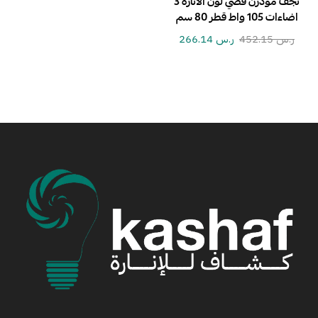
نجف مودرن فضي لون الانارة 3
اضاءات 105 واط قطر 80 سم
ر.س
452.15
ر.س
266.14