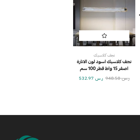
نجف كلاسيك
نجف كلاسيك اسود لون الانارة
اصفر 15 واط قطر 100 سم
ر.س
948.58
ر.س
532.97