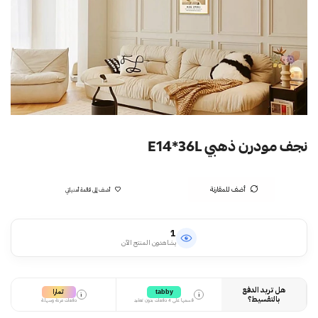
نجف مودرن ذهبي E14*36L
أضف للمقارنة
أضف إلى قائمة أمنياتي
1
يشاهدون المنتج الآن
هل تريد الدفع
تمارا
tabby
i
i
بالتقسيط؟
قسمها على 4 دفعات بدون تعقيد
دفعات مرنة وسهلة