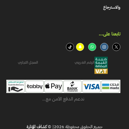
والاسترجاع
تابعنا على...​
الرقم الضريبي
السجل التجاري
ندعم الدفع الآمن مع...
جميع الحقوق محفوظة 2026| ©
كشاف للإنارة