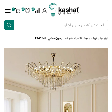
0
0
0
ابحث عن
أفضل حلول الإنارة
نجف مودرن ذهبي E14*36L
الرئيسية
ثريات
نجف كلاسيك