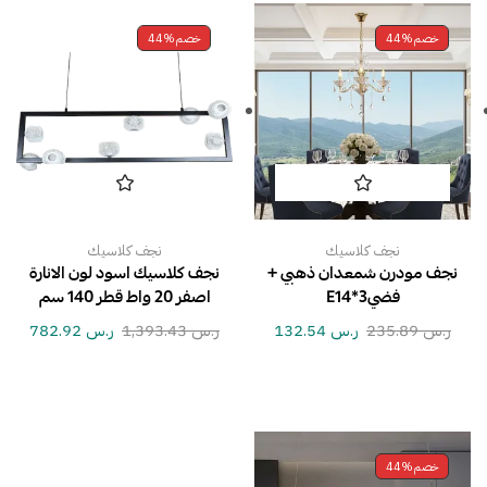
خصم
44%
خصم
44%
نجف كلاسيك
نجف كلاسيك
نجف مودرن شمعدان ذهبي +
نجف كلاسيك اسود لون الانارة
فضيE14*3
اصفر 20 واط قطر 140 سم
ر.س
235.89
ر.س
132.54
ر.س
1,393.43
ر.س
782.92
خصم
44%