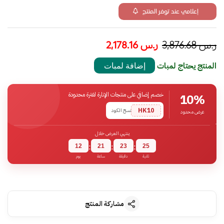
إعلامي عند توفر المنتج
ر.س
3,876.68
ر.س
2,178.16
المنتج يحتاج لمبات
إضافة لمبات
خصم إضافي على منتجات الإنارة لفترة محدودة
10%
HK10
نسخ الكود
عرض محدود
ينتهي العرض خلال
12
21
23
24
:
:
:
ثانية
دقيقة
ساعة
يوم
مشاركة المنتج