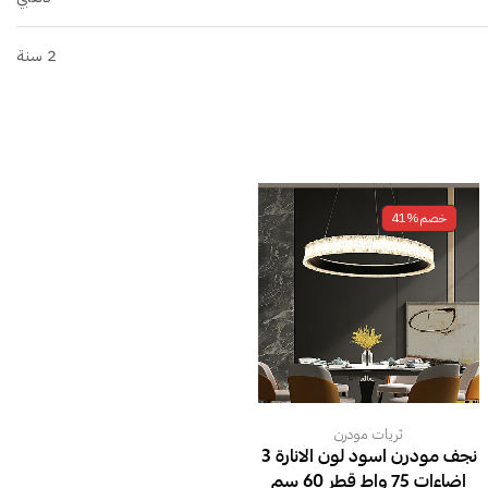
2 سنة
خصم
41%
ثريات مودرن
نجف مودرن اسود لون الانارة 3
اضاءات 75 واط قطر 60 سم