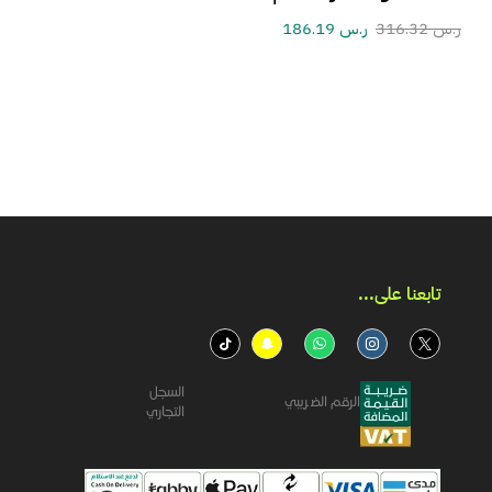
ر.س
316.32
ر.س
186.19
تابعنا على...​
السجل
الرقم الضريبي
التجاري