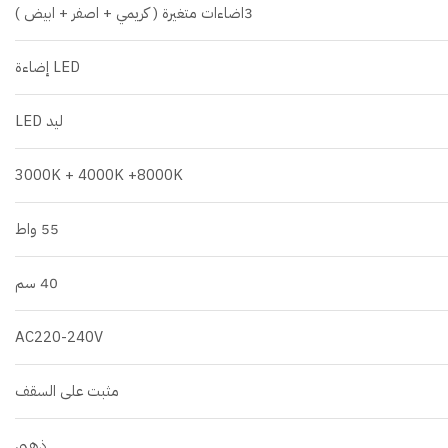
3اضاءات متغيرة ( كريمي + اصفر + ابيض )
LED إضاءة
ليد LED
3000K + 4000K +8000K
55 واط
40 سم
AC220-240V
مثبت على السقف
ذهبي