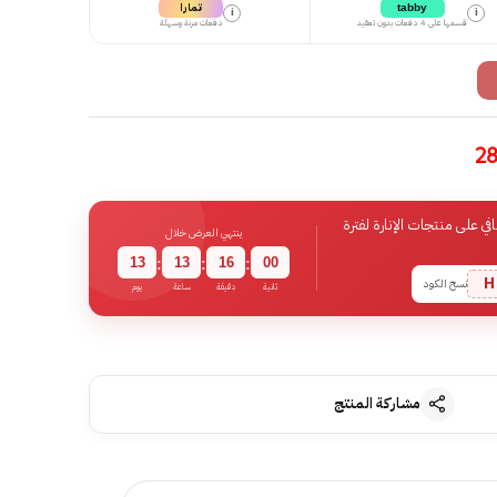
تمارا
tabby
i
i
قسمها على 4 دفعات بدون تعقيد
دفعات مرنة وسهلة
 على منتجات الإنارة لفترة
ينتهي العرض خلال
13
13
15
59
:
:
:
H
نسخ الكود
ثانية
دقيقة
ساعة
يوم
مشاركة المنتج