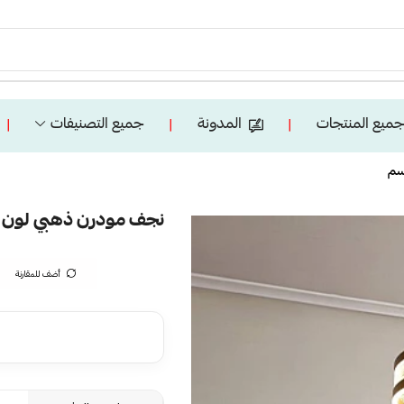
ميع المنتجات
المدونة
جميع التصنيفات
❘
❘
❘
نجف مودرن ذهبي لون الانارة 3اضاءات 55 واط
أضف للمقارنة