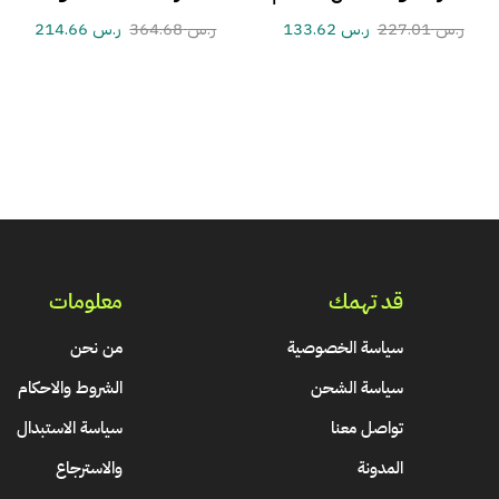
ر.س
227.01
ر.س
133.62
ر.س
364.68
ر.س
214.66
قد تهمك
معلومات
سياسة الخصوصية
من نحن
سياسة الشحن
الشروط والاحكام
تواصل معنا
سياسة الاستبدال
المدونة
والاسترجاع