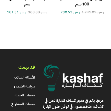
100 سم
سم
ر.س
1,241.09
ر.س
730.53
ر.س
308.88
ر.س
181.81
قد تهمك
الأسئلة الشائعة
سياسة الضمان
مبيعات الجملة
مرحبًا بكم في
متجر كشاف للانارة
نحن في
مبيعات المشاريع
كشاف، متخصصون في توفير حلول الإنارة