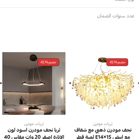
عدد سنوات الضمان
خصم
41%
خصم
41%
ثريات مودرن
ثريات مودرن
نجف مودرن ذهبي مع شفاف
ثريا نجف مودرن اسود لون
مع ابيض E14×15 لمبة قطر
الانارة اصفر 20 وات مقاس 40