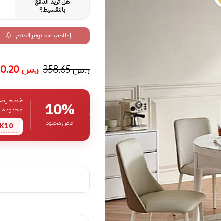
هل تريد الدفع
بالتقسيط؟
إعلامي عند توفر المنتج
ر.س
358.65
ر.س
280.20
خصم إضافي
10%
محدودة
عرض محدود
K10