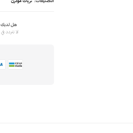
التصنيفات:
ثريات مودرن
هل لديك ا
لا تتردد في
ا