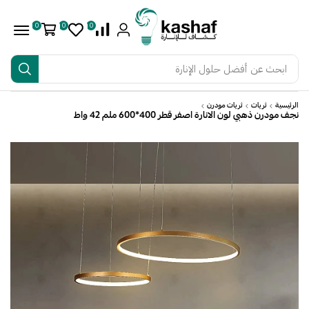
0
0
0
ابحث عن
أفضل حلول الإنارة
الرئيسية
ثريات
ثريات مودرن
نجف مودرن ذهبي لون الانارة اصفر قطر 400*600 ملم 42 واط