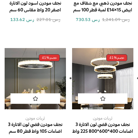
نجف مودرن ذهبي مع شفاف مع
نجف مودرن اسود لون الانارة
ابيض E14×15 لمبة قطر 100 سم
اصفر 20 واط مقاس 60 سم
ر.س
1,241.09
ر.س
730.53
ر.س
227.01
ر.س
133.62
خصم
41%
خصم
41%
ثريات مودرن
ثريات مودرن
نجف مودرن فضي لون الانارة 3
نجف مودرن فضي لون الانارة 3
اضاءات 400*600*800 225 واط
اضاءات 105 واط قطر 80 سم