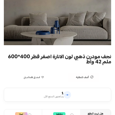
نجف مودرن ذهبي لون الانارة اصفر قطر 400*600
ملم 42 واط
أضف للمقارنة
أضف إلى قائمة أمنياتي
1
يشاهدون المنتج الآن
هل تريد الدفع
تمارا
tabby