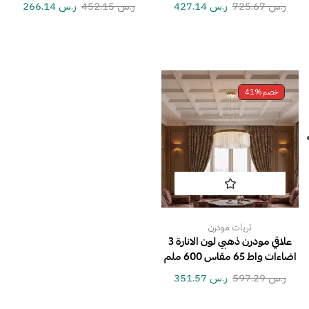
ر.س
725.67
ر.س
427.14
ر.س
452.15
ر.س
266.14
خصم
41%
ثريات مودرن
علاقي مودرن ذهبي لون الانارة 3
اضاءات واط 65 مقاس 600 ملم
ر.س
597.29
ر.س
351.57