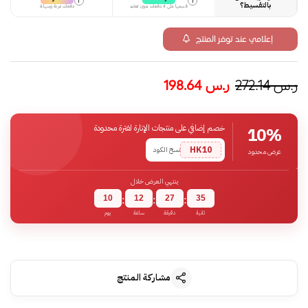
i
i
بالتقسيط؟
قسمها على 4 دفعات بدون تعقيد
دفعات مرنة وسهلة
إعلامي عند توفر المنتج
ر.س
272.14
ر.س
198.64
خصم إضافي على منتجات الإنارة لفترة محدودة
10%
HK10
نسخ الكود
عرض محدود
ينتهي العرض خلال
10
12
27
34
:
:
:
ثانية
دقيقة
ساعة
يوم
مشاركة المنتج