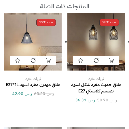
المنتجات ذات الصلة
خصم
28%
خصم
29%
ثريات مفرد
ثريات مفرد
علاقي حديث مفرد شكل اسود
علاقي مودرن مفرد اسود E27*1L
تصميم كلاسيكي E27
ر.س
60.20
ر.س
42.90
ر.س
50.70
ر.س
36.31