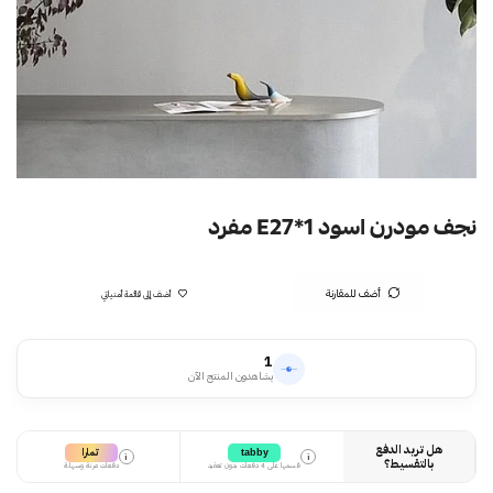
نجف مودرن اسود E27*1 مفرد
أضف للمقارنة
أضف إلى قائمة أمنياتي
1
يشاهدون المنتج الآن
هل تريد الدفع
تمارا
tabby
i
i
بالتقسيط؟
قسمها على 4 دفعات بدون تعقيد
دفعات مرنة وسهلة