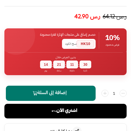
ر.س
64.12
ر.س
42.90
خصم إضافي على منتجات الإنارة لفترة محدودة
10%
HK10
نسخ الكود
عرض محدود
ينتهي العرض خلال
14
21
11
29
:
:
:
ثانية
دقيقة
ساعة
يوم
إضافة إلى السلة
اشتري الآن