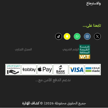
والاسترجاع
تابعنا على...​
الرقم الضريبي
السجل التجاري
ندعم الدفع الآمن مع...
جميع الحقوق محفوظة 2026| ©
كشاف للإنارة