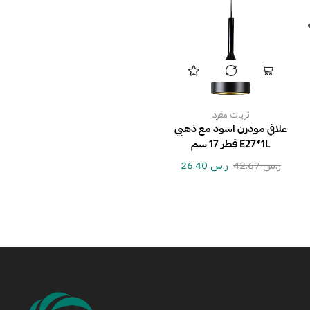
ثريات مفرد
علاقي مودرن اسود مع ذهبي
E27*1L قطر 17 سم
ر.س
42.67
ر.س
26.40