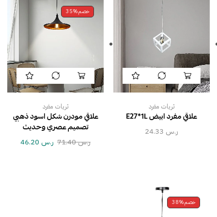
خصم
35%
ثريات مفرد
ثريات مفرد
علاقي مفرد ابيض E27*1L
علاقي مودرن شكل اسود ذهبي
تصميم عصري وحديث
ر.س
24.33
ر.س
71.40
ر.س
46.20
خصم
38%