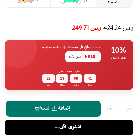
i
i
بالتقسيط؟
قسمها على 4 دفعات بدون تعقيد
دفعات مرنة وسهلة
ر.س
424.24
ر.س
249.71
خصم إضافي على منتجات الإنارة لفترة محدودة
10%
HK10
نسخ الكود
عرض محدود
ينتهي العرض خلال
12
13
59
40
:
:
:
ثانية
دقيقة
ساعة
يوم
إضافة إلى السلة
اشتري الآن