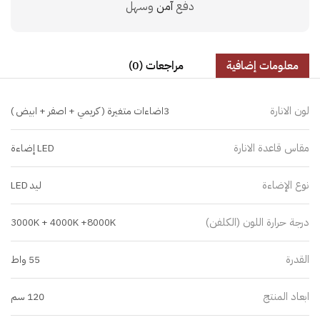
دفع
آمن
وسهل
معلومات إضافية
مراجعات (0)
لون الانارة
3اضاءات متغيرة ( كريمي + اصفر + ابيض )
مقاس قاعدة الانارة
LED إضاءة
نوع الإضاءة
ليد LED
درجة حرارة اللون (الكلفن)
3000K + 4000K +8000K
القدرة
55 واط
ابعاد المنتج
120 سم