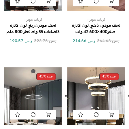
ثريات مودرن
ثريات مودرن
نجف مودرن ذهبي لون الانارة
نجف مودرن زيتي لون الانارة
اصفر400×600 42 وات
3اضاءات 55 واط قطر 800 ملم
ر.س
364.68
ر.س
214.66
ر.س
323.76
ر.س
190.57
خصم
41%
خصم
41%