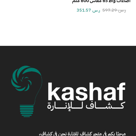
اضاءات واط 65 مقاس 600 ملم
ر.س
597.29
ر.س
351.57
مرحبًا بكم في
متجر كشاف للانارة
نحن في كشاف،