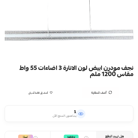
نجف مودرن ابيض لون الانارة 3 اضاءات 55 واط
مقاس 1200 ملم
أضف للمقارنة
أضف إلى قائمة أمنياتي
1
يشاهدون المنتج الآن
هل تريد الدفع
تمارا
tabby