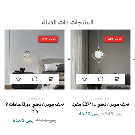
المنتجات ذات الصلة
خصم
34%
خصم
35%
ثريات مفرد
ثريات مفرد
نجف مودرن ذهبي E27*1L مفرد
نجف مودرن ذهبي مع3اضاءات 9
واط
ر.س
69.49
ر.س
46.20
ر.س
94.76
ر.س
61.61