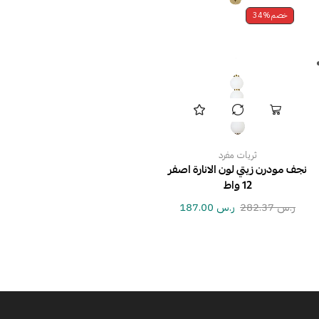
خصم
34%
ثريات مفرد
نجف مودرن زيتي لون الانارة اصفر
12 واط
ر.س
282.37
ر.س
187.00