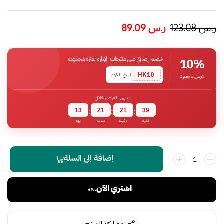
ر.س
123.08
ر.س
89.09
خصم إضافي على منتجات الإنارة لفترة محدودة
10%
HK10
نسخ الكود
عرض محدود
ينتهي العرض خلال
13
21
21
39
:
:
:
ثانية
دقيقة
ساعة
يوم
إضافة إلى السلة
اشتري الآن