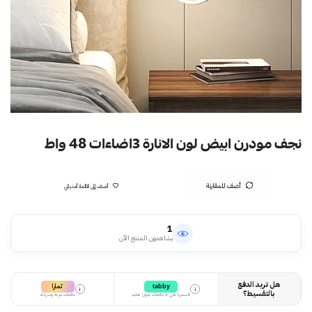
نجف مودرن ابيض لون الانارة 3اضاءات 48 واط
أضف للمقارنة
أضف إلى قائمة أمنياتي
1
يشاهدون المنتج الآن
هل تريد الدفع
تمارا
tabby
i
i
بالتقسيط؟
قسمها على 4 دفعات بدون تعقيد
دفعات مرنة وسهلة