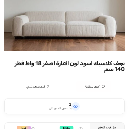
نجف كلاسيك اسود لون الانارة اصفر 18 واط قطر
140 سم
أضف للمقارنة
أضف إلى قائمة أمنياتي
1
يشاهدون المنتج الآن
هل تريد الدفع
تمارا
tabby