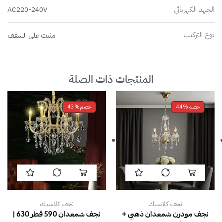
الجهد الكهربائي
AC220-240V
نوع التركيب
مثبت على السقف
المنتجات ذات الصلة
خصم
44%
خصم
43%
نجف كلاسيك
نجف كلاسيك
نجف مودرن شمعدان ذهبي +
نجف شمعدان 590 قطر 630 |