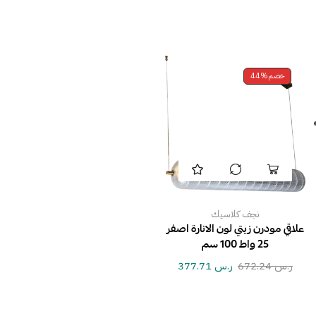
خصم
44%
نجف كلاسيك
علاقي مودرن زيتي لون الانارة اصفر
25 واط 100 سم
ر.س
672.24
ر.س
377.71