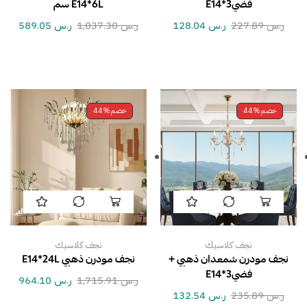
فضيE14*3
E14*6L سم
ر.س
227.89
ر.س
128.04
ر.س
1,037.30
ر.س
589.05
خصم
44%
خصم
44%
نجف كلاسيك
نجف كلاسيك
نجف مودرن شمعدان ذهبي +
نجف مودرن ذهبي E14*24L
فضيE14*3
ر.س
1,715.91
ر.س
964.10
ر.س
235.89
ر.س
132.54