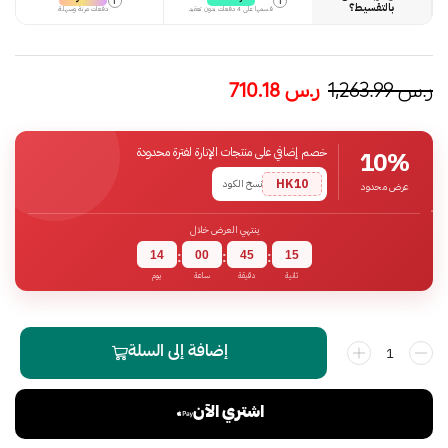
i
i
بالتقسيط؟
قسمها على 4 دفعات بدون تعقيد
دفعات مرنة وسهلة
ر.س
1,263.99
ر.س
710.18
خصم إضافي على منتجات الإنارة لفترة محدودة
10%
HK10
نسخ الكود
عرض محدود
ينتهي العرض خلال
14
00
45
14
:
:
:
ثانية
دقيقة
ساعة
يوم
إضافة إلى السلة
اشتري الآن