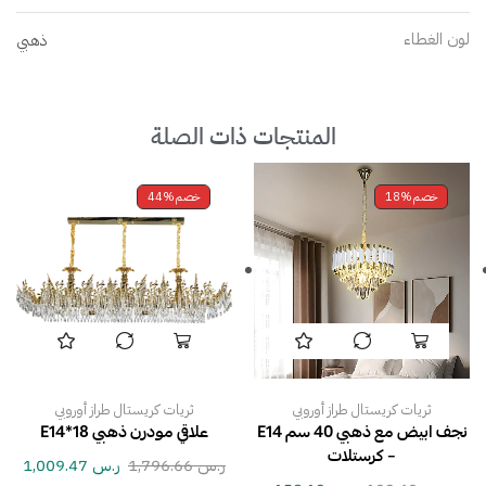
لون الغطاء
ذهبي
المنتجات ذات الصلة
خصم
18%
خصم
44%
ثريات كريستال طراز أوروبي
ثريات كريستال طراز أوروبي
نجف ابيض مع ذهبي 40 سم E14
علاقي مودرن ذهبي E14*18
– كرستلات
ر.س
1,796.66
ر.س
1,009.47