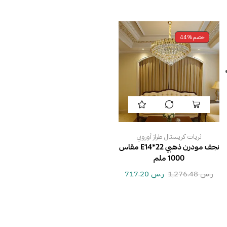
خصم
44%
ثريات كريستال طراز أوروبي
نجف مودرن ذهبي E14*22 مقاس
1000 ملم
ر.س
1,276.48
ر.س
717.20