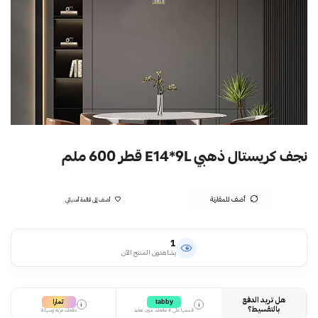
نجف كريستال ذهبي E14*9L قطر 600 ملم
أضف للمقارنة
أضف إلى قائمة أمنياتي
1
يشاهدون المنتج الآن
هل تريد الدفع
تمارا
tabby
i
i
بالتقسيط؟
قسمها على 4 دفعات بدون تعقيد
دفعات مرنة وسهلة