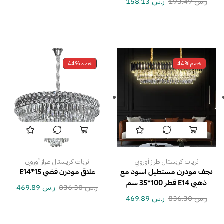
ر.س
193.49
ر.س
158.13
خصم
44%
خصم
44%
ثريات كريستال طراز أوروبي
ثريات كريستال طراز أوروبي
نجف مودرن مستطيل اسود مع
علاقي مودرن فضي E14*15
ذهبي E14 قطر 100*35 سم
ر.س
836.30
ر.س
469.89
ر.س
836.30
ر.س
469.89