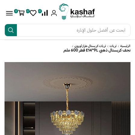
0
0
0
ابحث عن
أفضل حلول الإنارة
الرئيسية
ثريات
ثريات كريستال طراز أوروبي
نجف كريستال ذهبي E14*9L قطر 600 ملم