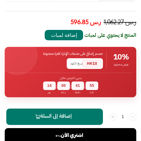
ر.س
1,062.27
ر.س
596.85
المنتج لا يحتوي على لمبات
إضافة لمبات
خصم إضافي على منتجات الإنارة لفترة محدودة
10%
HK10
نسخ الكود
عرض محدود
ينتهي العرض خلال
14
00
41
55
:
:
:
ثانية
دقيقة
ساعة
يوم
إضافة إلى السلة
اشتري الآن