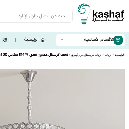
ابحث عن
أفضل حلول الإنارة
الرئيسية
ج
الأقسام الأساسية
❘
نجف كرستال عصري فضي E14*9 مقاس 600 ملم – بتصميم يبهر الضيوف و الزوار
الرئيسية
ثريات
ثريات كريستال طراز أوروبي