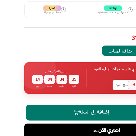
تمارا
tabby
i
i
قسمها على 4 دفعات بدون تعقيد
دفعات مرنة وسهلة
إضافة لمبات
 على منتجات الإنارة لفترة
ينتهي العرض خلال
14
04
34
34
:
:
:
H
نسخ الكود
ثانية
دقيقة
ساعة
يوم
إضافة إلى السلة
اشتري الآن