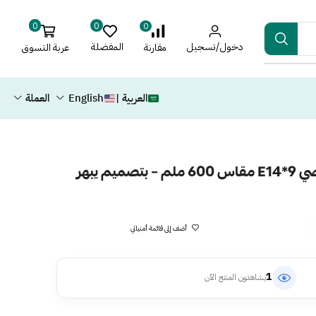
0
0
0
دخول/تسجيل
المفضلة
عربة التسوق
مقارنة
العربية |
English
العملة
نجف كرستال عصري فضي E14*9 مقاس 600 ملم – بتصميم يبهر
أضف إلى قائمة أمنياتي
1
يشاهدون المنتج الآن