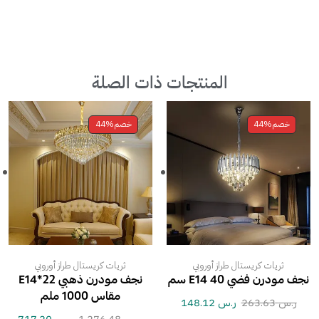
المنتجات ذات الصلة
خصم
44%
خصم
44%
ثريات كريستال طراز أوروبي
ثريات كريستال طراز أوروبي
نجف مودرن فضي E14 40 سم
نجف مودرن ذهبي E14*22
مقاس 1000 ملم
ر.س
263.63
ر.س
148.12