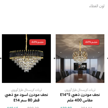
لون الغطاء
خصم
44%
خصم
44%
ثريات كريستال طراز أوروبي
ثريات كريستال طراز أوروبي
نجف مودرن ذهبي E14*5
نجف مودرن اسود مع ذهبي
مقاس 400 ملم
قطر 80 سم E14