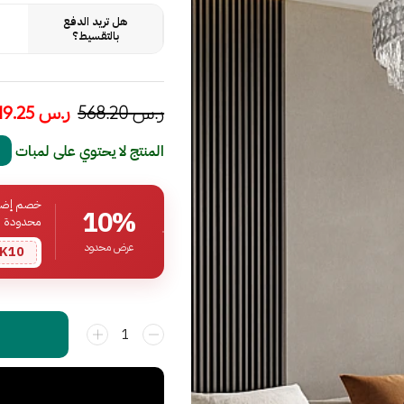
هل تريد الدفع
بالتقسيط؟
ر.س
568.20
ر.س
319.25
المنتج لا يحتوي على لمبات
خصم إضافي
10%
محدودة
عرض محدود
K10