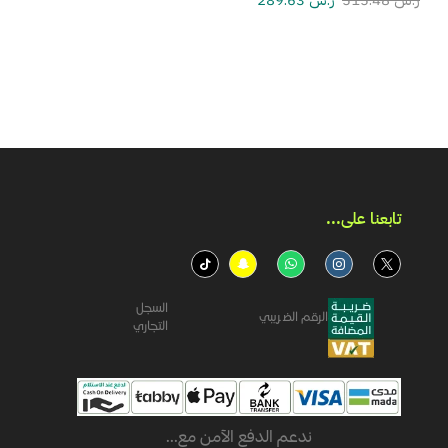
ر.س
515.48
ر.س
289.63
تابعنا على...​
السجل
الرقم الضريبي
التجاري
ندعم الدفع الآمن مع...