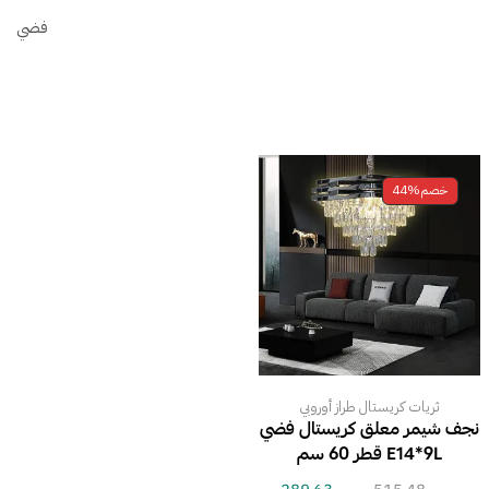
فضي
خصم
44%
ثريات كريستال طراز أوروبي
نجف شيمر معلق كريستال فضي
E14*9L قطر 60 سم