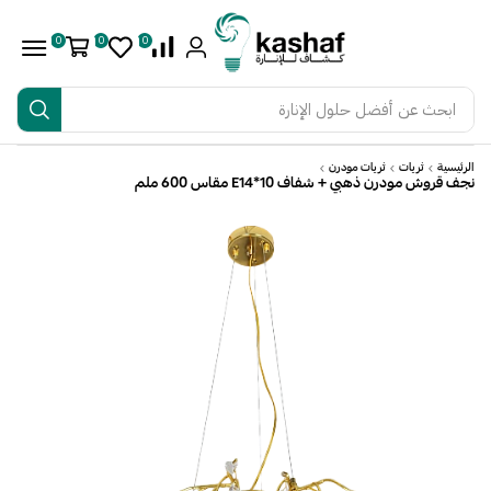
0
0
0
ابحث عن
أفضل حلول الإنارة
الرئيسية
ثريات
ثريات مودرن
نجف قروش مودرن ذهبي + شفاف E14*10 مقاس 600 ملم