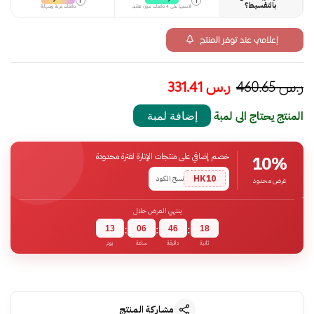
i
i
بالتقسيط؟
قسمها على 4 دفعات بدون تعقيد
دفعات مرنة وسهلة
إعلامي عند توفر المنتج
ر.س
460.65
ر.س
331.41
المنتج يحتاج الى لمبة
إضافة لمبة
خصم إضافي على منتجات الإنارة لفترة محدودة
10%
HK10
نسخ الكود
عرض محدود
ينتهي العرض خلال
13
06
46
17
:
:
:
ثانية
دقيقة
ساعة
يوم
مشاركة المنتج