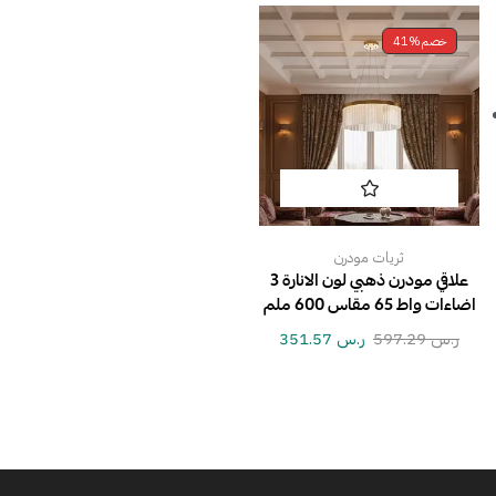
خصم
41%
ثريات مودرن
علاقي مودرن ذهبي لون الانارة 3
اضاءات واط 65 مقاس 600 ملم
ر.س
597.29
ر.س
351.57