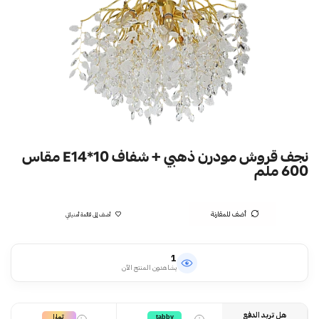
نجف قروش مودرن ذهبي + شفاف E14*10 مقاس
600 ملم
أضف للمقارنة
أضف إلى قائمة أمنياتي
1
يشاهدون المنتج الآن
هل تريد الدفع
تمارا
tabby