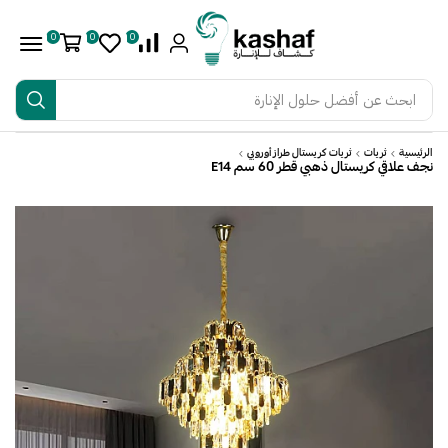
0
0
0
ابحث عن
أفضل حلول الإنارة
الرئيسية
ثريات
ثريات كريستال طراز أوروبي
نجف علاقي كريستال ذهبي قطر 60 سم E14