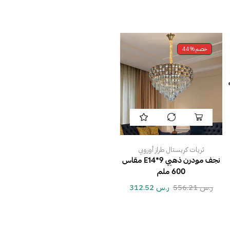
خصم
44%
ثريات كريستال طراز أوروبي
نجف مودرن ذهبي E14*9 مقاس
600 ملم
ر.س
556.21
ر.س
312.52