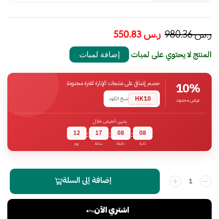
ر.س
980.36
ر.س
550.83
المنتج لا يحتوي على لمبات
إضافة لمبات
خصم إضافي على منتجات الإنارة لفترة محدودة
10%
HK10
نسخ الكود
عرض محدود
ينتهي العرض خلال
12
17
08
07
:
:
:
ثانية
دقيقة
ساعة
يوم
إضافة إلى السلة
اشتري الآن