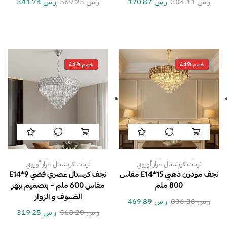
ر.س
304.11
ر.س
170.87
ر.س
569.25
ر.س
341.74
خصم
44%
خصم
44%
ثريات كريستال طراز أوروبي
ثريات كريستال طراز أوروبي
نجف مودرن ذهبي E14*15 مقاس
نجف كرستال عصري فضي E14*9
800 ملم
مقاس 600 ملم – بتصميم يبهر
الضيوف و الزوار
ر.س
836.30
ر.س
469.89
ر.س
568.20
ر.س
319.25