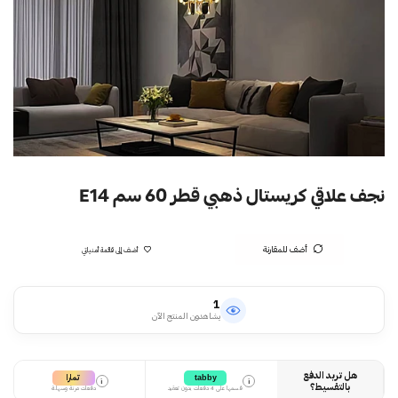
نجف علاقي كريستال ذهبي قطر 60 سم E14
أضف للمقارنة
أضف إلى قائمة أمنياتي
1
يشاهدون المنتج الآن
هل تريد الدفع
تمارا
tabby
i
i
بالتقسيط؟
قسمها على 4 دفعات بدون تعقيد
دفعات مرنة وسهلة