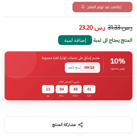
إعلامي عند توفر المنتج
ر.س
31.33
ر.س
23.20
المنتج يحتاج الى لمبة
إضافة لمبة
خصم إضافي على منتجات الإنارة لفترة محدودة
10%
HK10
نسخ الكود
عرض محدود
ينتهي العرض خلال
13
04
48
40
:
:
:
ثانية
دقيقة
ساعة
يوم
مشاركة المنتج