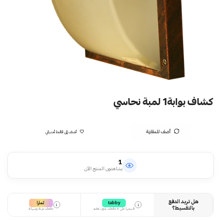
كشاف بوابة1 لمبة نحاسي
أضف للمقارنة
أضف إلى قائمة أمنياتي
1
يشاهدون المنتج الآن
هل تريد الدفع
تمارا
tabby
i
i
بالتقسيط؟
قسمها على 4 دفعات بدون تعقيد
دفعات مرنة وسهلة