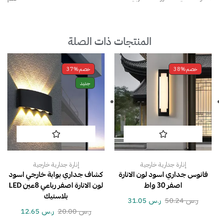
المنتجات ذات الصلة
خصم
38%
خصم
37%
جديد
إنارة جدارية خارجية
إنارة جدارية خارجية
فانوس جداري اسود لون الانارة
كشاف جداري بوابة خارجي اسود
اصفر 30 واط
لون الانارة اصفر رباعي 8عين LED
بلاستيك
ر.س
50.24
ر.س
31.05
ر.س
20.00
ر.س
12.65