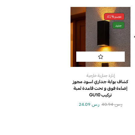
خصم
41%
جديد
إنارة جدارية خارجية
كشاف بوابة جداري اسود مجوز
إضاءة فوق و تحت قاعدة لمبة
تركيب GU10
ر.س
40.94
ر.س
24.09