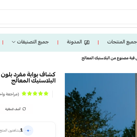
ميع المنتجات
المدونة
جميع التصنيفات
❘
❘
❘
البلاستيك المعالج
(مراجعة واح
أضف للمقارنة
1
يشاهدون المنتج 