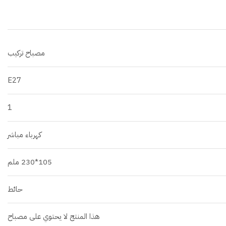
مصباح تركيب
E27
1
كهرباء مباشر
105*230 ملم
حائط
هذا المنتج لا يحتوي على مصباح