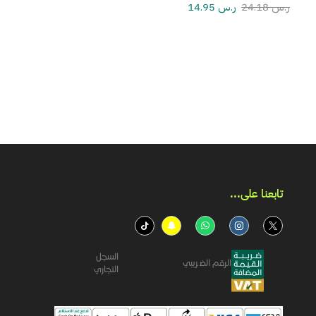
ر.س
24.18
ر.س
14.95
تابعنا على...​
السجل
الرقم الضريبي
التجاري