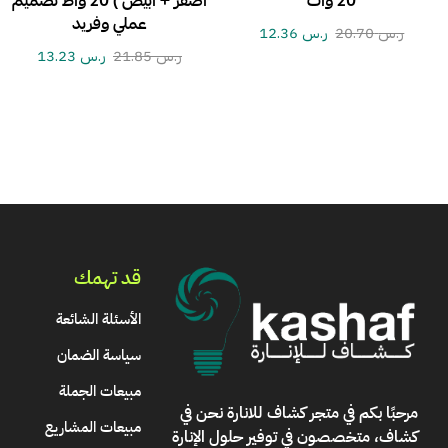
20 وات
اصفر + ابيض ) 20 واط تصميم
عملي وفريد
ر.س
20.70
ر.س
12.36
ر.س
21.85
ر.س
13.23
قد تهمك
الأسئلة الشائعة
سياسة الضمان
مبيعات الجملة
مرحبًا بكم في
متجر كشاف للانارة
نحن في
مبيعات المشاريع
كشاف، متخصصون في توفير حلول الإنارة