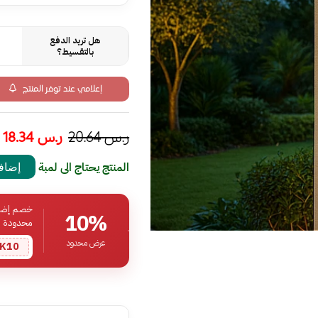
هل تريد الدفع
بالتقسيط؟
إعلامي عند توفر المنتج
ر.س
20.64
ر.س
18.34
المنتج يحتاج الى لمبة
إضافة
خصم إضافي
10%
محدودة
عرض محدود
K10