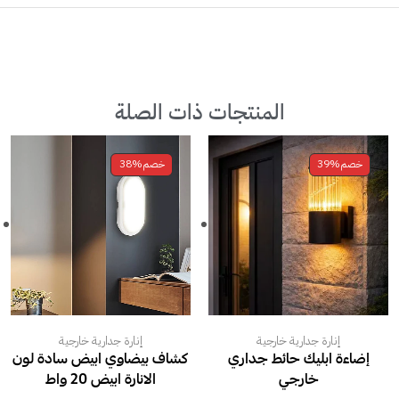
المنتجات ذات الصلة
خصم
39%
خصم
38%
إنارة جدارية خارجية
إنارة جدارية خارجية
إضاءة ابليك حائط جداري
كشاف بيضاوي ابيض سادة لون
خارجي
الانارة ابيض 20 واط