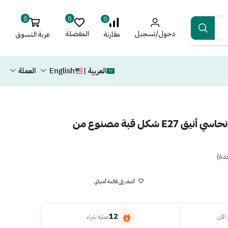
0
0
0
دخول/تسجيل
المفضلة
عربة التسوق
مقارنة
العربية |
English
العملة
كشاف بوابة مفرد بلون نحاسي أنيق E27 شكل قبة مصنوع من
دة)
أضف إلى قائمة أمنياتي
12
الآن
عملية شراء