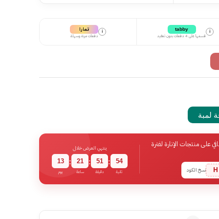
تمارا
tabby
i
i
قسمها على 4 دفعات بدون تعقيد
دفعات مرنة وسهلة
 لمبة
 على منتجات الإنارة لفترة
ينتهي العرض خلال
13
21
51
53
:
:
:
H
نسخ الكود
ثانية
دقيقة
ساعة
يوم