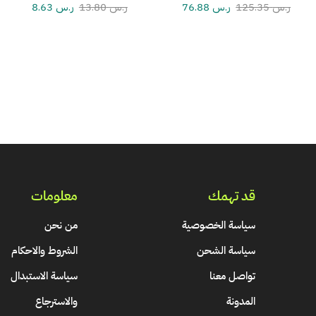
ر.س
125.35
ر.س
76.88
ر.س
13.80
ر.س
8.63
قد تهمك
معلومات
سياسة الخصوصية
من نحن
سياسة الشحن
الشروط والاحكام
تواصل معنا
سياسة الاستبدال
المدونة
والاسترجاع