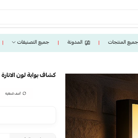
ميع المنتجات
المدونة
جميع التصنيفات
❘
❘
❘
كشاف بوابة لون الانارة اصف
أضف للمقارنة