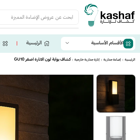
ابحث عن
ثريات، أباجورات، سبوت لايت
الرئيسية
ج
الأقسام الأساسية
❘
كشاف بوابة لون الانارة اصفر GU10
الرئيسية
إضاءة جدارية
إنارة جدارية خارجية