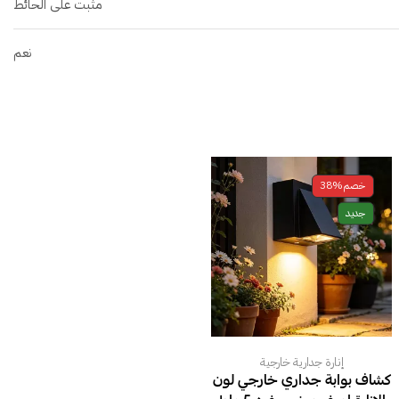
مثبت على الحائط
نعم
خصم
38%
جديد
إنارة جدارية خارجية
كشاف بوابة جداري خارجي لون