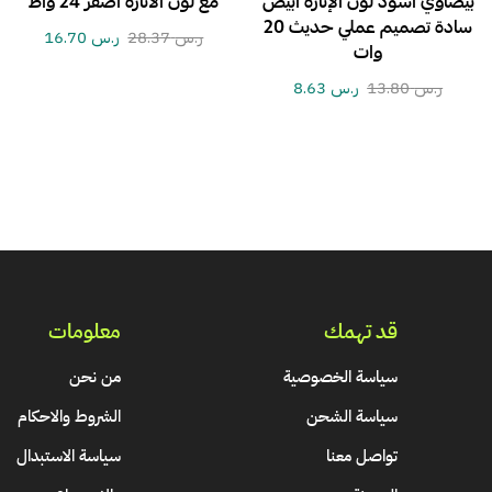
بيضاوي اسود لون الإنارة ابيض
مع لون الانارة اصفر 24 واط
سادة تصميم عملي حديث 20
ر.س
28.37
ر.س
16.70
وات
ر.س
13.80
ر.س
8.63
قد تهمك
معلومات
سياسة الخصوصية
من نحن
سياسة الشحن
الشروط والاحكام
تواصل معنا
سياسة الاستبدال