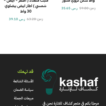
واط شكل كروي مدور
مثبت متعدد ( اصفر – ابيض –
شمسي ) اطار ابيض بيضاوي
ر.س
59.80
ر.س
35.65
30 واط
ر.س
63.28
ر.س
39.10
قد تهمك
الأسئلة الشائعة
سياسة الضمان
مبيعات الجملة
مرحبًا بكم في
متجر كشاف للانارة
نحن في