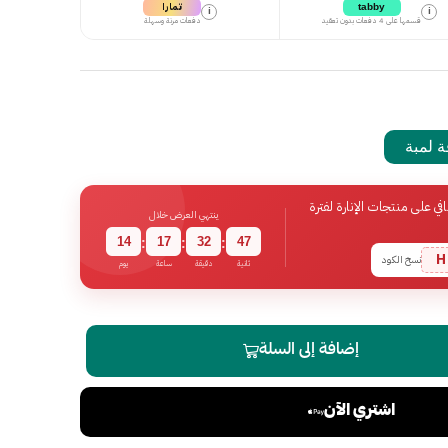
تمارا
tabby
i
i
قسمها على 4 دفعات بدون تعقيد
دفعات مرنة وسهلة
 لمبة
 على منتجات الإنارة لفترة
ينتهي العرض خلال
14
17
32
47
:
:
:
H
نسخ الكود
ثانية
دقيقة
ساعة
يوم
إضافة إلى السلة
اشتري الآن