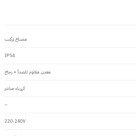
مصباح تركيب
IP54
معدن مقاوم للصدأ + زجاج
كهرباء مباشر
–
220-240V