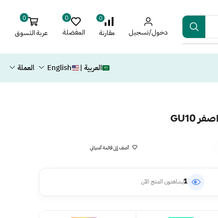
0
0
0
دخول/تسجيل
المفضلة
عربة التسوق
مقارنة
العربية |
English
العملة
ر GU10
أضف إلى قائمة أمنياتي
1
يشاهدون المنتج الآن