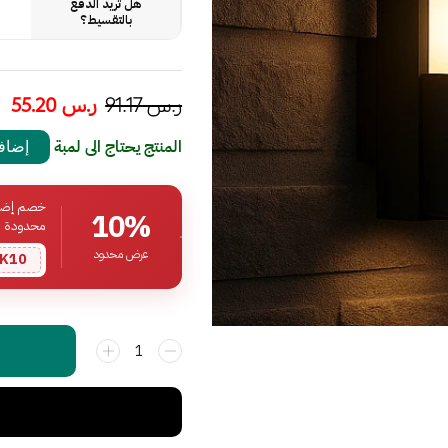
هل تريد الدفع
بالتقسيط؟
ر.س
91.17
ر.س
55.20
المنتج يحتاج الى لمبة
إضافة
خصم إضافي
10%
محدودة
عرض محدود
K10