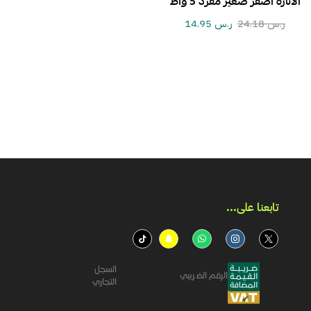
الانارة اصفر صغير مفرد 5 واط
ر.س
24.18
ر.س
14.95
تابعنا على...​
السجل
الرقم الضريبي
التجاري