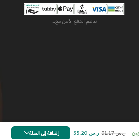
ندعم الدفع الآمن مع...
زون
ر.س
91.17
ر.س
55.20
إضافة إلى السلة