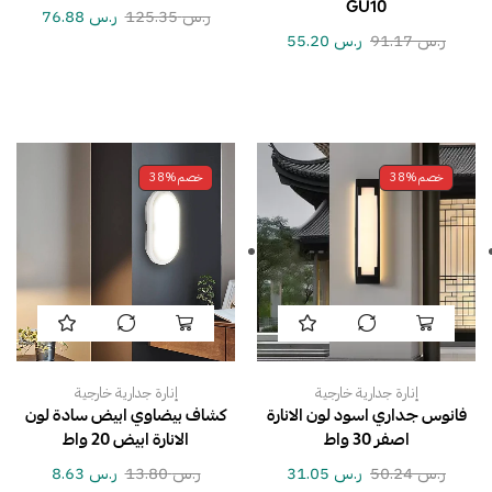
GU10
ر.س
125.35
ر.س
76.88
ر.س
91.17
ر.س
55.20
خصم
38%
خصم
38%
إنارة جدارية خارجية
إنارة جدارية خارجية
فانوس جداري اسود لون الانارة
كشاف بيضاوي ابيض سادة لون
اصفر 30 واط
الانارة ابيض 20 واط
ر.س
50.24
ر.س
31.05
ر.س
13.80
ر.س
8.63