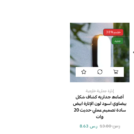
خصم
38%
جديد
إنارة جدارية خارجية
أضاءه جداريه كشاف شكل
بيضاوي اسود لون الإنارة ابيض
سادة تصميم عملي حديث 20
وات
ر.س
13.80
ر.س
8.63