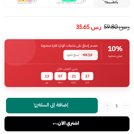
i
i
بالتقسيط؟
قسمها على 4 دفعات بدون تعقيد
دفعات مرنة وسهلة
ر.س
59.80
ر.س
35.65
خصم إضافي على منتجات الإنارة لفترة محدودة
10%
HK10
نسخ الكود
عرض محدود
ينتهي العرض خلال
13
07
21
27
:
:
:
ثانية
دقيقة
ساعة
يوم
إضافة إلى السلة
اشتري الآن