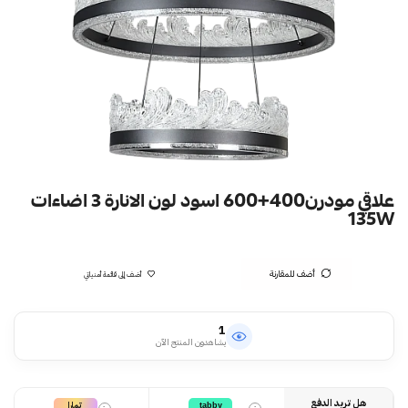
علاقي مودرن400+600 اسود لون الانارة 3 اضاءات
135W
أضف للمقارنة
أضف إلى قائمة أمنياتي
1
يشاهدون المنتج الآن
هل تريد الدفع
تمارا
tabby