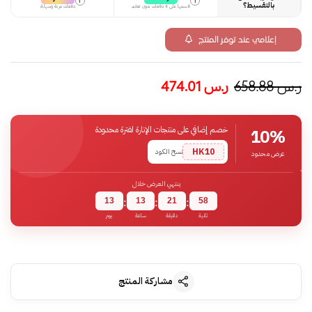
i
i
بالتقسيط؟
قسمها على 4 دفعات بدون تعقيد
دفعات مرنة وسهلة
إعلامي عند توفر المنتج
ر.س
658.88
ر.س
474.01
خصم إضافي على منتجات الإنارة لفترة محدودة
10%
HK10
نسخ الكود
عرض محدود
ينتهي العرض خلال
13
13
21
58
:
:
:
ثانية
دقيقة
ساعة
يوم
مشاركة المنتج