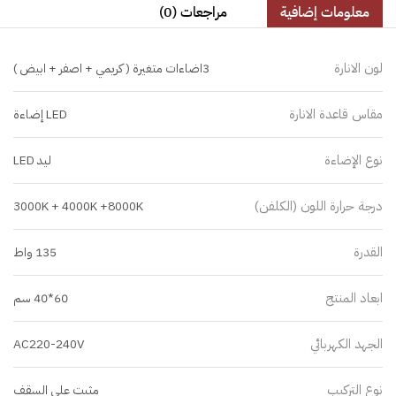
معلومات إضافية
مراجعات (0)
لون الانارة
3اضاءات متغيرة ( كريمي + اصفر + ابيض )
مقاس قاعدة الانارة
LED إضاءة
نوع الإضاءة
ليد LED
درجة حرارة اللون (الكلفن)
3000K + 4000K +8000K
القدرة
135 واط
ابعاد المنتج
60*40 سم
الجهد الكهربائي
AC220-240V
نوع التركيب
مثبت على السقف