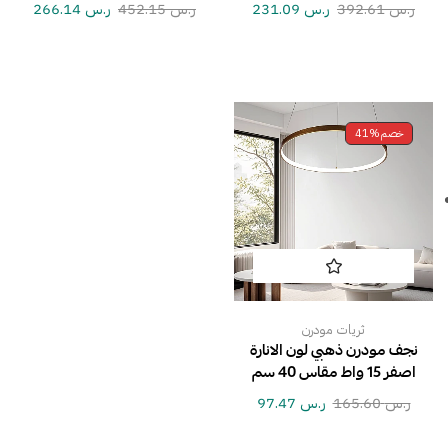
ر.س
392.61
ر.س
231.09
ر.س
452.15
ر.س
266.14
خصم
41%
ثريات مودرن
نجف مودرن ذهبي لون الانارة
اصفر 15 واط مقاس 40 سم
ر.س
165.60
ر.س
97.47