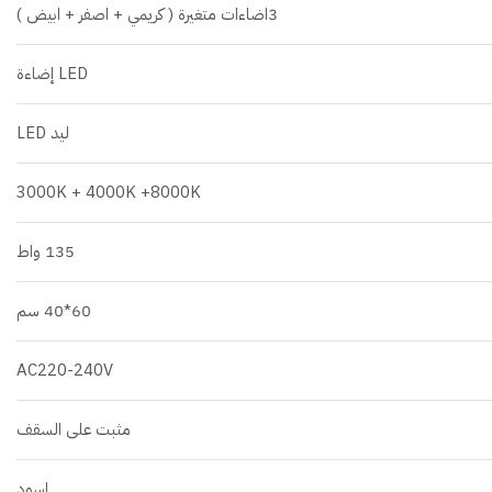
3اضاءات متغيرة ( كريمي + اصفر + ابيض )
LED إضاءة
ليد LED
3000K + 4000K +8000K
135 واط
60*40 سم
AC220-240V
مثبت على السقف
اسود