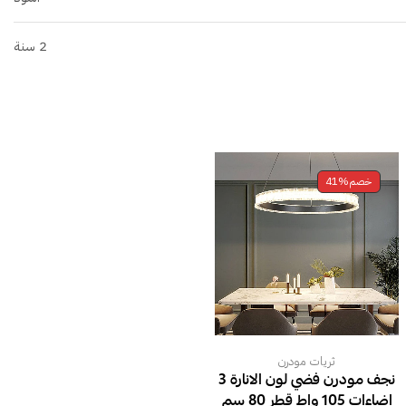
2 سنة
خصم
41%
ثريات مودرن
نجف مودرن فضي لون الانارة 3
اضاءات 105 واط قطر 80 سم