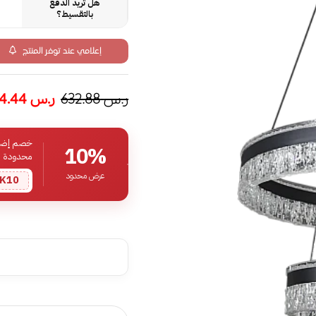
هل تريد الدفع
بالتقسيط؟
إعلامي عند توفر المنتج
ر.س
632.88
ر.س
494.44
خصم إضافي
10%
محدودة
عرض محدود
K10