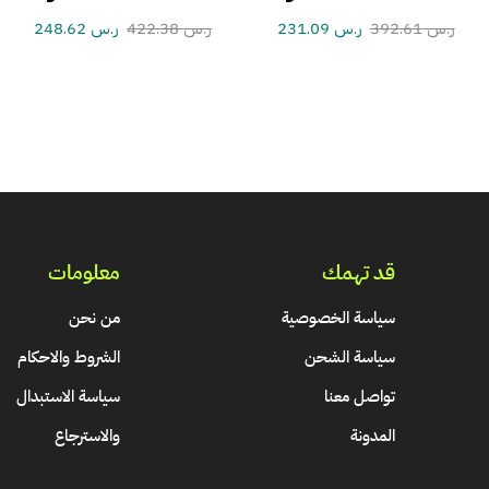
ر.س
392.61
ر.س
231.09
ر.س
422.38
ر.س
248.62
قد تهمك
معلومات
سياسة الخصوصية
من نحن
سياسة الشحن
الشروط والاحكام
تواصل معنا
سياسة الاستبدال
المدونة
والاسترجاع