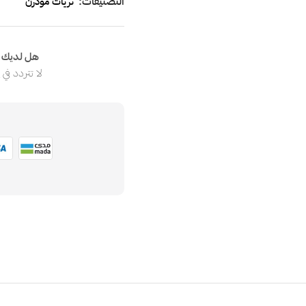
التصنيفات:
ثريات مودرن
هل لديك ا
لا تتردد في
ا