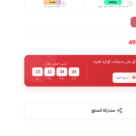
تمارا
tabby
i
i
قسمها على 4 دفعات بدون تعقيد
دفعات مرنة وسهلة
 على منتجات الإنارة لفترة
ينتهي العرض خلال
13
11
34
23
:
:
:
H
نسخ الكود
ثانية
دقيقة
ساعة
يوم
مشاركة المنتج