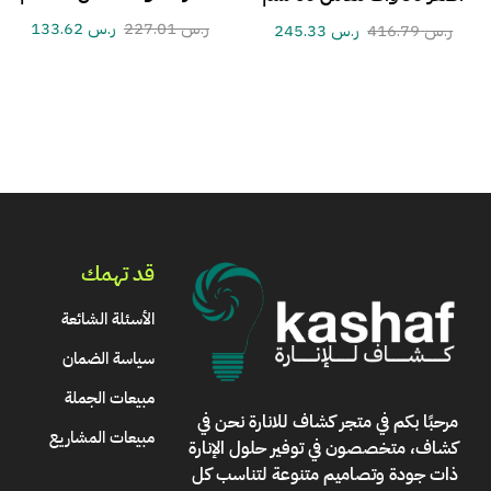
ر.س
227.01
ر.س
133.62
ر.س
416.79
ر.س
245.33
قد تهمك
الأسئلة الشائعة
سياسة الضمان
مبيعات الجملة
مرحبًا بكم في
متجر كشاف للانارة
نحن في
مبيعات المشاريع
كشاف، متخصصون في توفير حلول الإنارة
ذات جودة وتصاميم متنوعة لتناسب كل