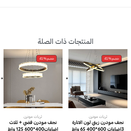
المنتجات ذات الصلة
خصم
41%
خصم
41%
ثريات مودرن
ثريات مودرن
نجف مودرن زيتي لون الانارة
نجف مودرن فضي + ثلاث
3اضاءات 600*400 65 واط
اضاءات400*600 125 واط