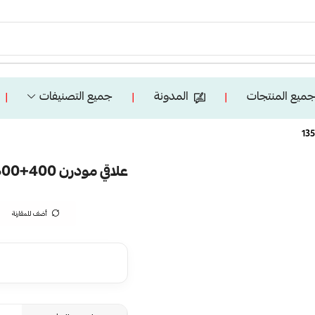
ميع المنتجات
المدونة
جميع التصنيفات
❘
❘
❘
علاقي مودرن 400+600 اسود لون الانارة 3 اضاءات واط 135
أضف للمقارنة