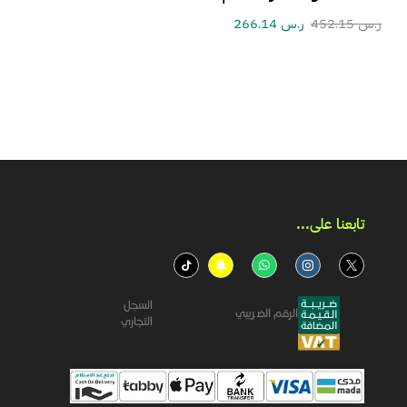
ر.س
452.15
ر.س
266.14
تابعنا على...​
السجل
الرقم الضريبي
التجاري