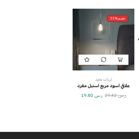
خصم
33%
ثريات مفرد
علاقي اسود مربع استيل مفرد
ر.س
29.42
ر.س
19.80