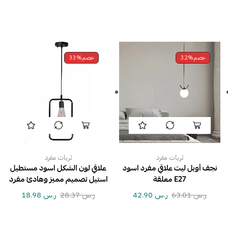
خصم
32%
خصم
33%
ثريات مفرد
ثريات مفرد
نجف أوبل ليت علاقي مفرد اسود
علاقي لون الشكل اسود مستطيل
E27 معلقة
استيل تصميم مميز وهادئ مفرد
ر.س
63.01
ر.س
42.90
ر.س
28.37
ر.س
18.98