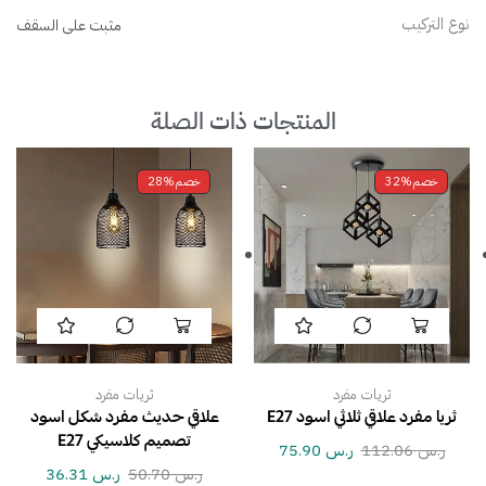
نوع التركيب
مثبت على السقف
المنتجات ذات الصلة
خصم
32%
خصم
28%
ثريات مفرد
ثريات مفرد
ثريا مفرد علاقي ثلاثي اسود E27
علاقي حديث مفرد شكل اسود
تصميم كلاسيكي E27
ر.س
112.06
ر.س
75.90
ر.س
50.70
ر.س
36.31