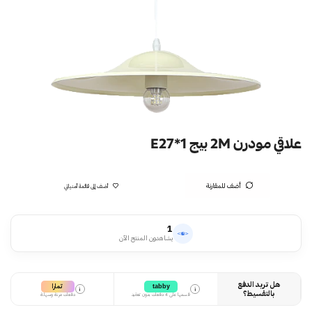
علاقي مودرن 2M بيج E27*1
أضف للمقارنة
أضف إلى قائمة أمنياتي
1
يشاهدون المنتج الآن
هل تريد الدفع
تمارا
tabby
i
i
بالتقسيط؟
قسمها على 4 دفعات بدون تعقيد
دفعات مرنة وسهلة