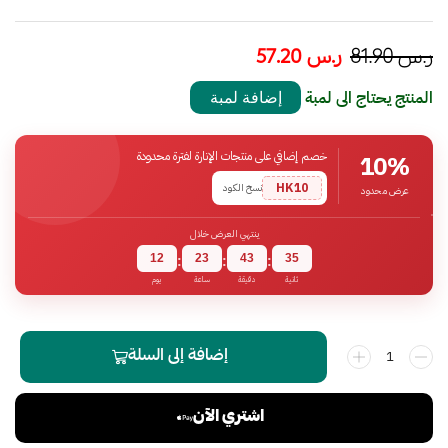
ر.س
81.90
ر.س
57.20
المنتج يحتاج الى لمبة
إضافة لمبة
خصم إضافي على منتجات الإنارة لفترة محدودة
10%
HK10
نسخ الكود
عرض محدود
ينتهي العرض خلال
12
23
43
35
:
:
:
ثانية
دقيقة
ساعة
يوم
إضافة إلى السلة
اشتري الآن