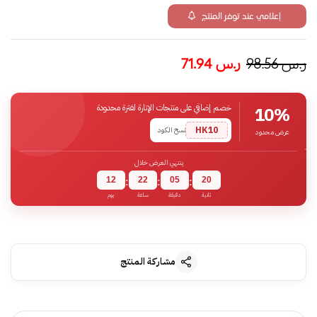
إعلامي عند توفر المنتج
ر.س
98.56
ر.س
71.94
خصم إضافي على منتجات الإنارة لفترة محدودة
10%
HK10
نسخ الكود
عرض محدود
ينتهي العرض خلال
12
22
05
19
:
:
:
ثانية
دقيقة
ساعة
يوم
مشاركة المنتج