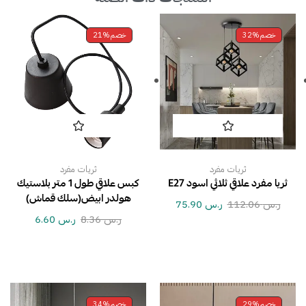
خصم
32%
خصم
21%
ثريات مفرد
ثريات مفرد
ثريا مفرد علاقي ثلاثي اسود E27
كبس علاقي طول 1 متر بلاستيك
هولدر ابيض(سلك قماش)
ر.س
112.06
ر.س
75.90
ر.س
8.36
ر.س
6.60
خصم
29%
خصم
34%