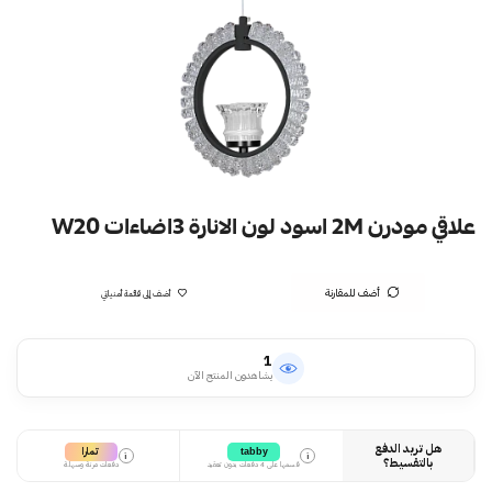
علاقي مودرن 2M اسود لون الانارة 3اضاءات W20
أضف للمقارنة
أضف إلى قائمة أمنياتي
1
يشاهدون المنتج الآن
هل تريد الدفع
تمارا
tabby
i
i
بالتقسيط؟
قسمها على 4 دفعات بدون تعقيد
دفعات مرنة وسهلة