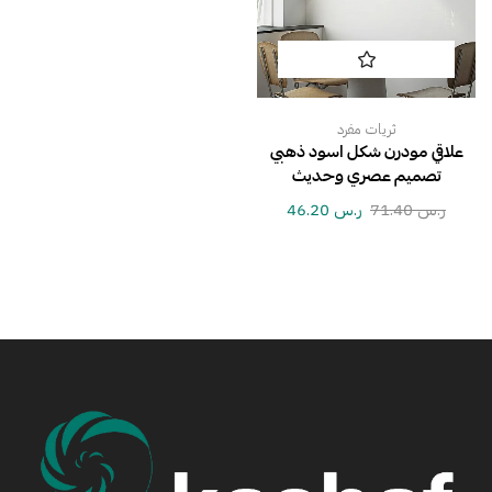
ثريات مفرد
علاقي مودرن شكل اسود ذهبي
تصميم عصري وحديث
ر.س
71.40
ر.س
46.20