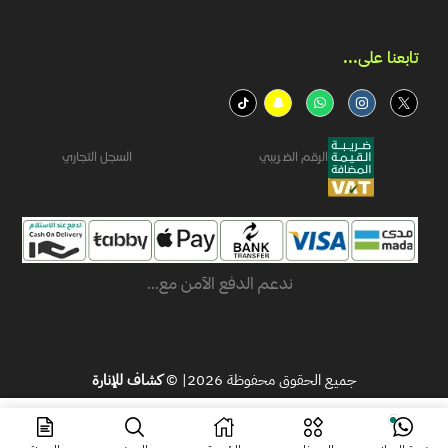
تابعنا على...​
الرقم الضريبي
السجل التجاري
ندعم الدفع الآمن مع...
جميع الحقوق محفوظة 2026| ©
كشاف للإنارة
ر.س
98.56
اشتر الآن
ر.س
71.94