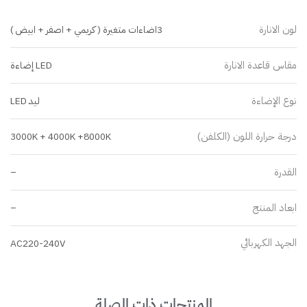
لون الانارة
3اضاءات متغيرة ( كريمي + اصفر + ابيض )
مقاس قاعدة الانارة
LED إضاءة
نوع الإضاءة
ليد LED
درجة حرارة اللون (الكلفن)
3000K + 4000K +8000K
القدرة
–
ابعاد المنتج
–
الجهد الكهربائي
AC220-240V
المنتجات ذات الصلة