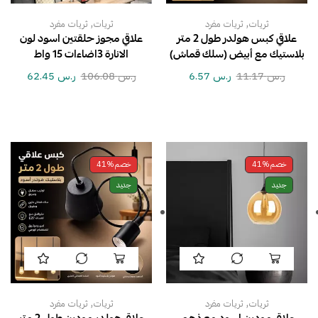
,
,
ثريات
ثريات مفرد
ثريات
ثريات مفرد
علاقي كبس هولدر طول 2 متر
علاقي مجوز حلقتين اسود لون
بلاستيك مع أبيض (سلك قماش)
الانارة 3اضاءات 15 واط
ر.س
11.17
ر.س
6.57
ر.س
106.08
ر.س
62.45
خصم
41%
خصم
41%
جديد
جديد
,
,
ثريات
ثريات مفرد
ثريات
ثريات مفرد