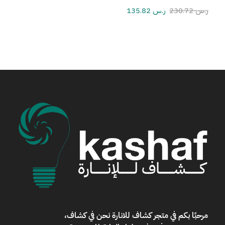
ر.س
230.72
ر.س
135.82
مرحبًا بكم في
متجر كشاف للانارة
نحن في كشاف،