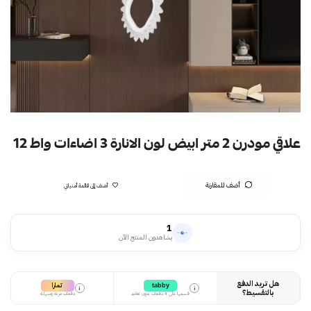
علاقي مودرن 2 متر ابيض لون الانارة 3 اضاءات واط 12
أضف للمقارنة
أضف إلى قائمة أمنياتي
1
يشاهدون المنتج الآن
هل تريد الدفع
تمارا
tabby
i
i
بالتقسيط؟
قسمها على 4 دفعات بدون تعقيد
دفعات مرنة وسهلة