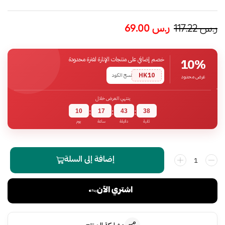
ر.س
117.22
ر.س
69.00
خصم إضافي على منتجات الإنارة لفترة محدودة
10%
HK10
نسخ الكود
عرض محدود
ينتهي العرض خلال
10
17
43
37
:
:
:
ثانية
دقيقة
ساعة
يوم
إضافة إلى السلة
اشتري الآن