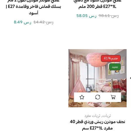
علاقي مودرن اسود مع ذهبي
علاقي هولدر مودرن طول 2 متر
E27*1L قطر 200 ملم
بسلك قماش فاخر وقاعدة E27 |
أسود
ر.س
98.61
ر.س
58.05
ر.س
14.42
ر.س
8.49
خصم
41%
جديد
,
ثريات
ثريات مفرد
نجف مودرن ريش وردي قطر 40
مفرد E27*1L سم