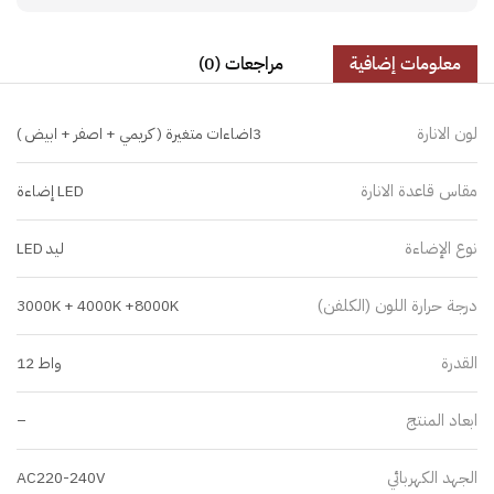
معلومات إضافية
مراجعات (0)
لون الانارة
3اضاءات متغيرة ( كريمي + اصفر + ابيض )
مقاس قاعدة الانارة
LED إضاءة
نوع الإضاءة
ليد LED
درجة حرارة اللون (الكلفن)
3000K + 4000K +8000K
القدرة
واط 12
ابعاد المنتج
–
الجهد الكهربائي
AC220-240V