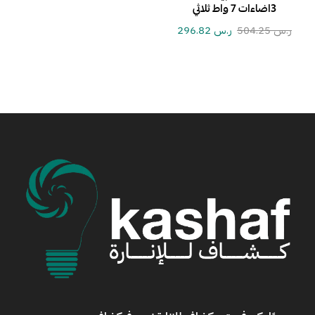
3اضاءات 7 واط ثلاثي
ر.س
504.25
ر.س
296.82