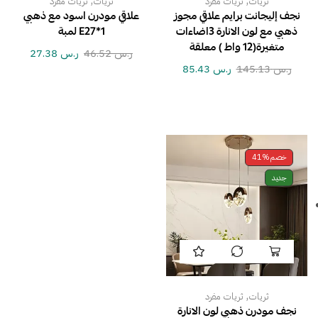
,
,
ثريات
ثريات مفرد
ثريات
ثريات مفرد
نجف إليجانت برايم علاقي مجوز
علاقي مودرن اسود مع ذهبي
ذهبي مع لون الانارة 3اضاءات
E27*1 لمبة
متغيرة(12 واط ) معلقة
ر.س
46.52
ر.س
27.38
ر.س
145.13
ر.س
85.43
خصم
41%
جديد
,
ثريات
ثريات مفرد
نجف مودرن ذهبي لون الانارة