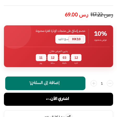
ر.س
117.22
ر.س
69.00
خصم إضافي على منتجات الإنارة لفترة محدودة
10%
HK10
نسخ الكود
عرض محدود
ينتهي العرض خلال
11
12
03
11
:
:
:
ثانية
دقيقة
ساعة
يوم
إضافة إلى السلة
اشتري الآن