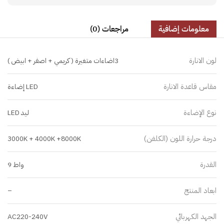
معلومات إضافية
مراجعات (0)
لون الانارة
3اضاءات متغيرة ( كريمي + اصفر + ابيض )
مقاس قاعدة الانارة
LED إضاءة
نوع الإضاءة
ليد LED
درجة حرارة اللون (الكلفن)
3000K + 4000K +8000K
القدرة
واط 9
ابعاد المنتج
–
الجهد الكهربائي
AC220-240V