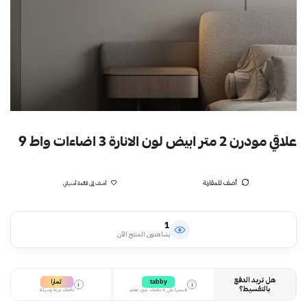
علاقي مودرن 2 متر ابيض لون الانارة 3 اضاءات واط 9
أضف للمقارنة
أضف إلى قائمة أمنياتي
1
يشاهدون المنتج الآن
هل تريد الدفع
تمارا
tabby
i
i
بالتقسيط؟
قسمها على 4 دفعات بدون تعقيد
دفعات مرنة وسهلة