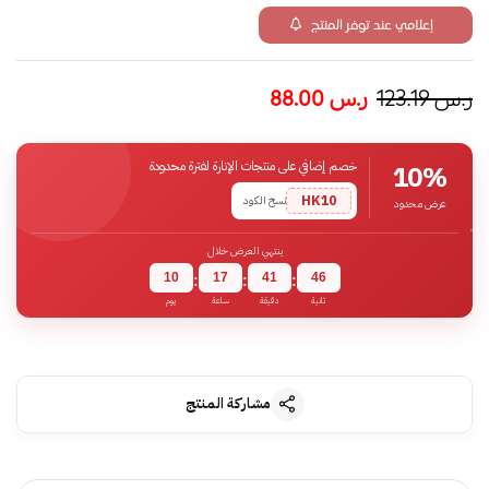
إعلامي عند توفر المنتج
ر.س
123.19
ر.س
88.00
خصم إضافي على منتجات الإنارة لفترة محدودة
10%
HK10
نسخ الكود
عرض محدود
ينتهي العرض خلال
10
17
41
45
:
:
:
ثانية
دقيقة
ساعة
يوم
مشاركة المنتج