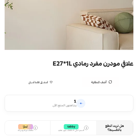
علاقي مودرن مفرد رمادي E27*1L
أضف للمقارنة
أضف إلى قائمة أمنياتي
1
يشاهدون المنتج الآن
هل تريد الدفع
تمارا
tabby
i
i
بالتقسيط؟
قسمها على 4 دفعات بدون تعقيد
دفعات مرنة وسهلة