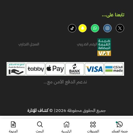
تابعنا على...​
الرقم الضريبي
السجل التجاري
ندعم الدفع الآمن مع...
جميع الحقوق محفوظة 2026| ©
كشاف للإنارة
ر.س
123.19
اشتر الآن
ر.س
88.00
خدمة العملاء
التصنيفات
الرئيسية
البحث
المدونة