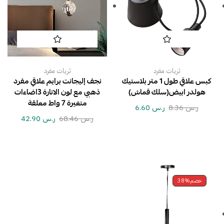
ثريات مفرد
ثريات مفرد
كبس علاقي طول 1 متر بلاستيك
نجف إليجانت برايم علاقي مفرد
هولدر ابيض(سلك قماش)
ذهبي مع لون الانارة 3اضاءات
متغيرة 7 واط معلقة
ر.س
8.36
ر.س
6.60
ر.س
68.46
ر.س
42.90
خصم
38%