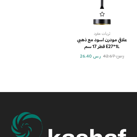
ثريات مفرد
علاقي مودرن اسود مع ذهبي
E27*1L قطر 17 سم
ر.س
42.67
ر.س
26.40