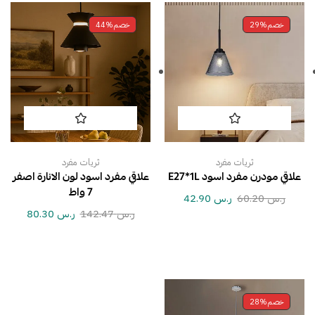
خصم
29%
خصم
44%
ثريات مفرد
ثريات مفرد
علاقي مودرن مفرد اسود E27*1L
علاقي مفرد اسود لون الانارة اصفر
7 واط
ر.س
60.20
ر.س
42.90
ر.س
142.47
ر.س
80.30
خصم
28%