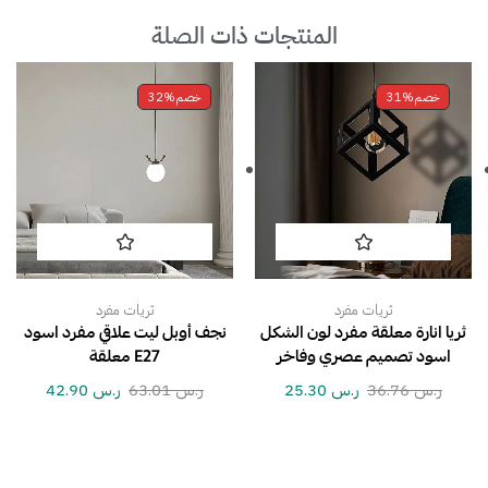
المنتجات ذات الصلة
خصم
31%
خصم
32%
ثريات مفرد
ثريات مفرد
ثريا انارة معلقة مفرد لون الشكل
نجف أوبل ليت علاقي مفرد اسود
اسود تصميم عصري وفاخر
E27 معلقة
ر.س
36.76
ر.س
25.30
ر.س
63.01
ر.س
42.90