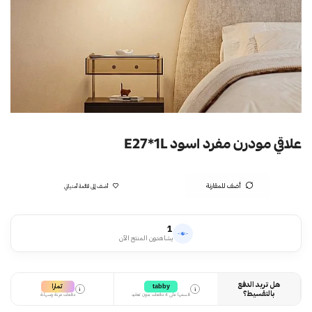
علاقي مودرن مفرد اسود E27*1L
أضف للمقارنة
أضف إلى قائمة أمنياتي
1
يشاهدون المنتج الآن
هل تريد الدفع
تمارا
tabby
i
i
بالتقسيط؟
قسمها على 4 دفعات بدون تعقيد
دفعات مرنة وسهلة