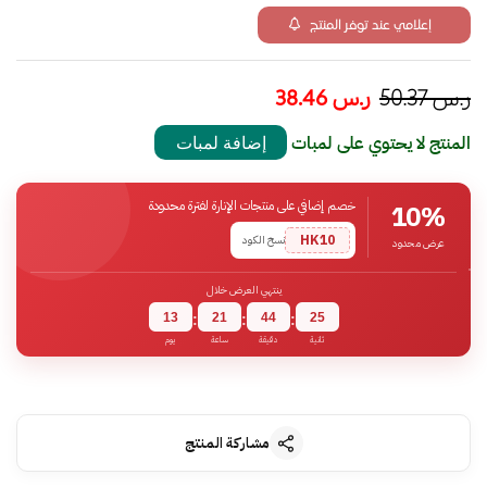
إعلامي عند توفر المنتج
ر.س
50.37
ر.س
38.46
المنتج لا يحتوي على لمبات
إضافة لمبات
خصم إضافي على منتجات الإنارة لفترة محدودة
10%
HK10
نسخ الكود
عرض محدود
ينتهي العرض خلال
13
21
44
24
:
:
:
ثانية
دقيقة
ساعة
يوم
مشاركة المنتج