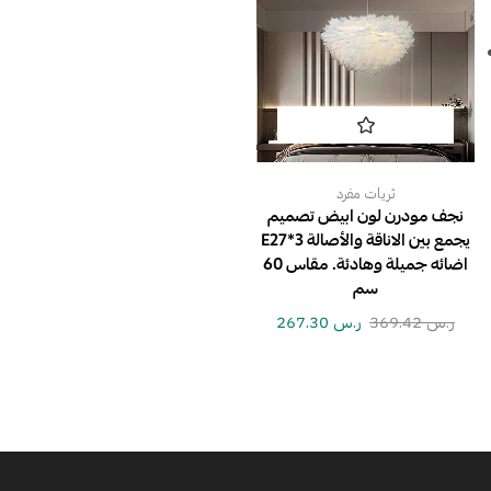
ثريات مفرد
نجف مودرن لون ابيض تصميم
يجمع بين الاناقة والأصالة E27*3
اضائه جميلة وهادئة. مقاس 60
سم
ر.س
369.42
ر.س
267.30