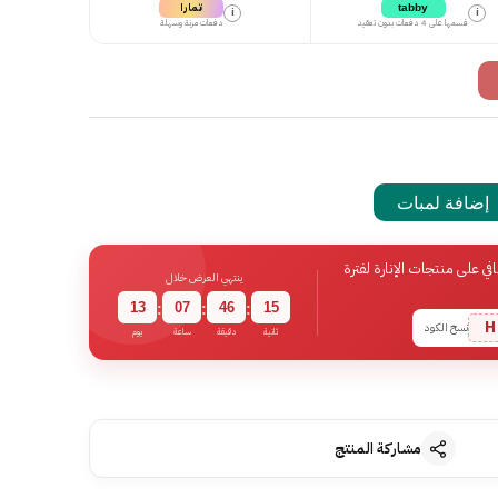
تمارا
tabby
i
i
قسمها على 4 دفعات بدون تعقيد
دفعات مرنة وسهلة
إضافة لمبات
 على منتجات الإنارة لفترة
ينتهي العرض خلال
13
07
46
14
:
:
:
H
نسخ الكود
ثانية
دقيقة
ساعة
يوم
مشاركة المنتج