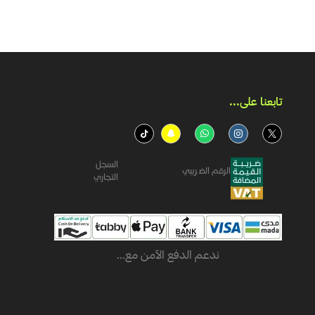
تابعنا على...​
السجل
الرقم الضريبي
التجاري
ندعم الدفع الآمن مع...