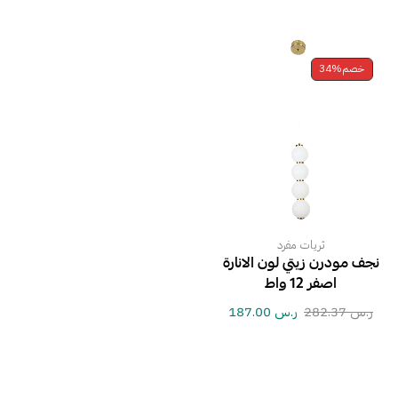
خصم
34%
ثريات مفرد
نجف مودرن زيتي لون الانارة
اصفر 12 واط
ر.س
282.37
ر.س
187.00