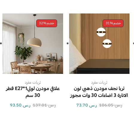
خصم
31%
خصم
32%
ثريات مفرد
ثريات مفرد
ثريا نجف مودرن ذهبي لون
علاقي مودرن لوليE27*1 قطر
الانارة 3 اضاءات 30 وات مجوز
30 سم
ر.س
106.05
ر.س
73.70
ر.س
137.01
ر.س
93.50