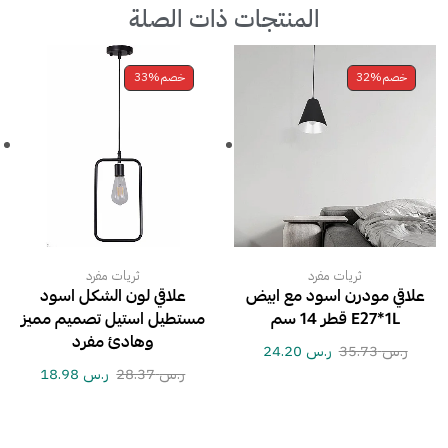
المنتجات ذات الصلة
خصم
32%
خصم
33%
ثريات مفرد
ثريات مفرد
علاقي مودرن اسود مع ابيض
علاقي لون الشكل اسود
E27*1L قطر 14 سم
مستطيل استيل تصميم مميز
وهادئ مفرد
ر.س
35.73
ر.س
24.20
ر.س
28.37
ر.س
18.98