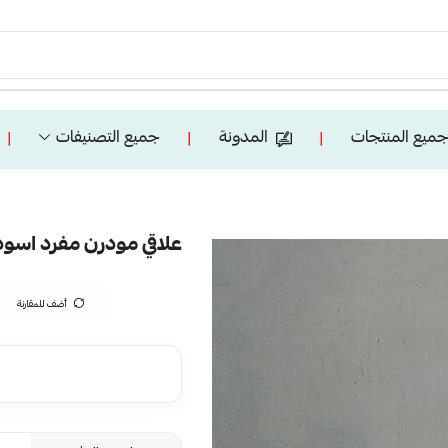
ميع المنتجات
المدونة
جميع التصنيفات
❘
❘
❘
علاقي مودرن مفرد اسود 27
أضف للمقارنة