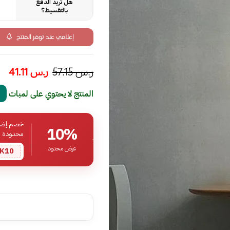
هل تريد الدفع
بالتقسيط؟
إعلامي عند توفر المنتج
ر.س
57.15
ر.س
41.11
المنتج لا يحتوي على لمبات
خصم إضافي
10%
محدودة
عرض محدود
K10