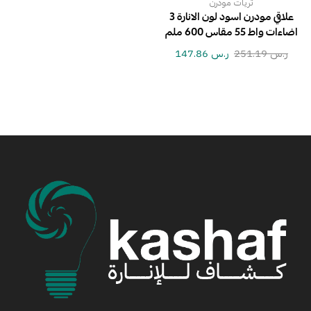
ثريات مودرن
علاقي مودرن اسود لون الانارة 3
اضاءات واط 55 مقاس 600 ملم
ر.س
251.19
ر.س
147.86