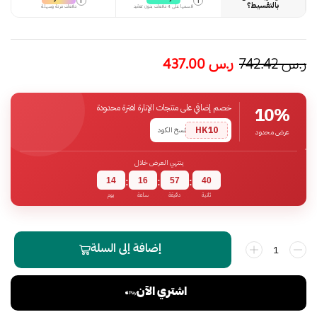
i
i
بالتقسيط؟
قسمها على 4 دفعات بدون تعقيد
دفعات مرنة وسهلة
ر.س
742.42
ر.س
437.00
خصم إضافي على منتجات الإنارة لفترة محدودة
10%
HK10
نسخ الكود
عرض محدود
ينتهي العرض خلال
14
16
57
39
:
:
:
ثانية
دقيقة
ساعة
يوم
إضافة إلى السلة
اشتري الآن