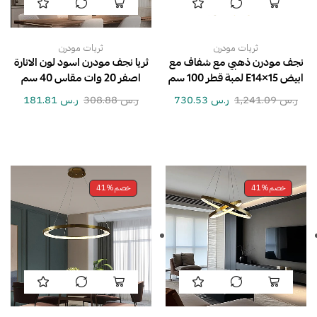
ثريات مودرن
ثريات مودرن
نجف مودرن ذهبي مع شفاف مع
ثريا نجف مودرن اسود لون الانارة
ابيض E14×15 لمبة قطر 100 سم
اصفر 20 وات مقاس 40 سم
ر.س
1,241.09
ر.س
730.53
ر.س
308.88
ر.س
181.81
خصم
41%
خصم
41%