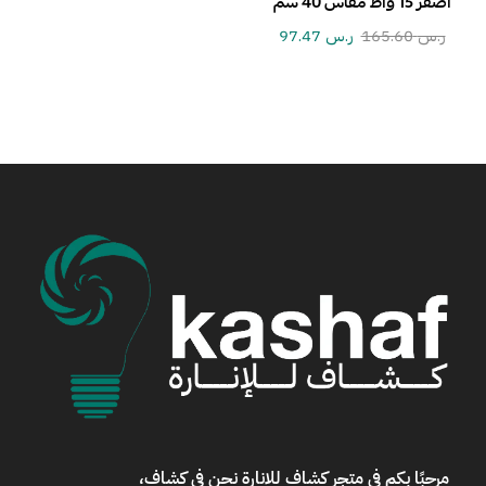
اصفر 15 واط مقاس 40 سم
ر.س
165.60
ر.س
97.47
مرحبًا بكم في
متجر كشاف للانارة
نحن في كشاف،