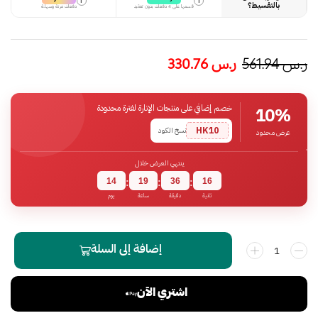
i
i
بالتقسيط؟
قسمها على 4 دفعات بدون تعقيد
دفعات مرنة وسهلة
ر.س
561.94
ر.س
330.76
خصم إضافي على منتجات الإنارة لفترة محدودة
10%
HK10
نسخ الكود
عرض محدود
ينتهي العرض خلال
14
19
36
15
:
:
:
ثانية
دقيقة
ساعة
يوم
إضافة إلى السلة
اشتري الآن