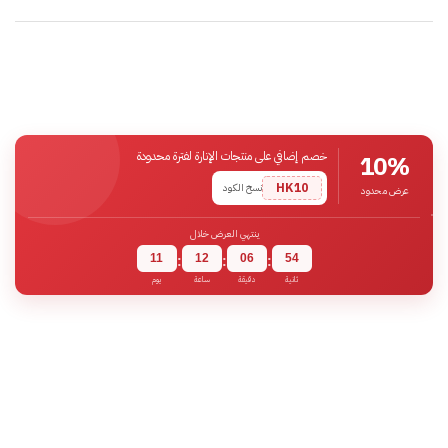
خصم إضافي على منتجات الإنارة لفترة محدودة
10%
HK10
نسخ الكود
عرض محدود
ينتهي العرض خلال
11
12
06
54
:
:
:
ثانية
دقيقة
ساعة
يوم