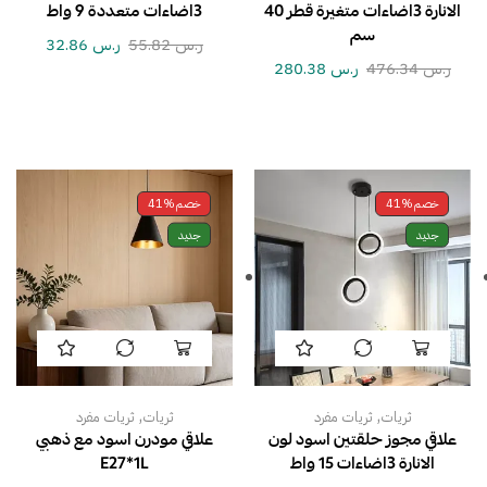
الانارة 3اضاءات متغيرة قطر 40
3اضاءات متعددة 9 واط
سم
ر.س
55.82
ر.س
32.86
ر.س
476.34
ر.س
280.38
خصم
41%
خصم
41%
جديد
جديد
,
,
ثريات
ثريات مفرد
ثريات
ثريات مفرد
علاقي مجوز حلقتين اسود لون
علاقي مودرن اسود مع ذهبي
الانارة 3اضاءات 15 واط
E27*1L