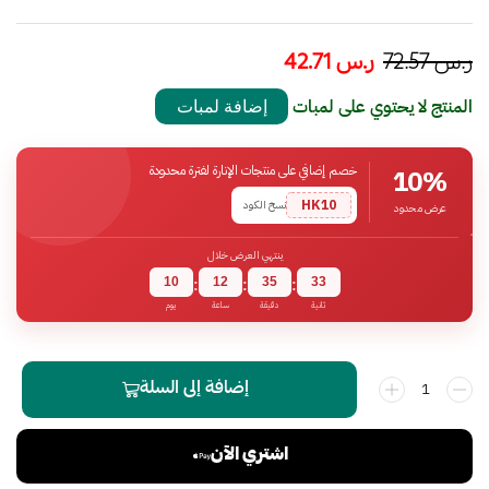
ر.س
72.57
ر.س
42.71
المنتج لا يحتوي على لمبات
إضافة لمبات
خصم إضافي على منتجات الإنارة لفترة محدودة
10%
HK10
نسخ الكود
عرض محدود
ينتهي العرض خلال
10
12
35
33
:
:
:
ثانية
دقيقة
ساعة
يوم
إضافة إلى السلة
اشتري الآن