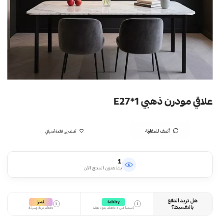
علاقي مودرن ذهبي E27*1
أضف للمقارنة
أضف إلى قائمة أمنياتي
1
يشاهدون المنتج الآن
هل تريد الدفع
تمارا
tabby
i
i
بالتقسيط؟
قسمها على 4 دفعات بدون تعقيد
دفعات مرنة وسهلة