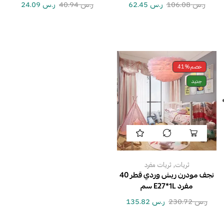
ر.س
106.08
ر.س
62.45
ر.س
40.94
ر.س
24.09
خصم
41%
جديد
,
ثريات
ثريات مفرد
نجف مودرن ريش وردي قطر 40
مفرد E27*1L سم
ر.س
230.72
ر.س
135.82