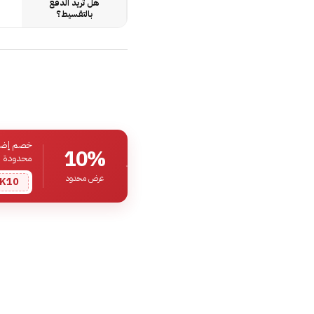
هل تريد الدفع
بالتقسيط؟
خصم إضافي
10%
محدودة
عرض محدود
K10