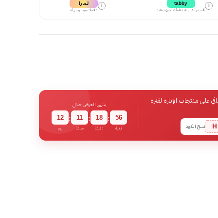
تمارا
tabby
i
i
قسمها على 4 دفعات بدون تعقيد
دفعات مرنة وسهلة
 على منتجات الإنارة لفترة
ينتهي العرض خلال
12
11
18
55
:
:
:
H
نسخ الكود
ثانية
دقيقة
ساعة
يوم