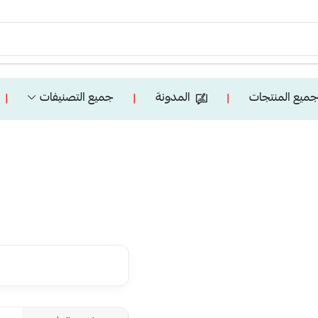
ميع المنتجات
المدونة
جميع التصنيفات
❘
❘
❘