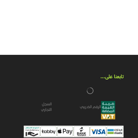
تابعنا على...​
السجل
الرقم الضريبي
التجاري