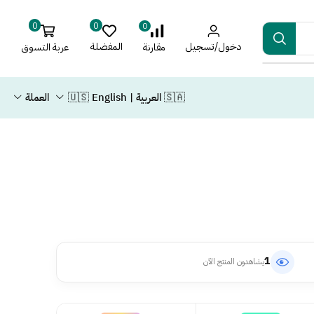
0
0
0
دخول/تسجيل
المفضلة
عربة التسوق
مقارنة
🇸🇦 العربية | 🇺🇸 English
العملة
1
يشاهدون المنتج الآن