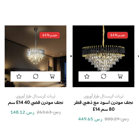
خصم
44%
خصم
44%
ثريات كريستال طراز أوروبي
ثريات كريستال طراز أوروبي
نجف مودرن اسود مع ذهبي قطر
نجف مودرن فضي E14 40 سم
80 سم E14
ر.س
263.63
ر.س
148.12
ر.س
800.29
ر.س
449.65