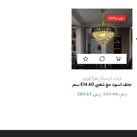
خصم
44%
ثريات كريستال طراز أوروبي
نجف اسود مع ذهبي E14 60 سم
ر.س
515.48
ر.س
289.63