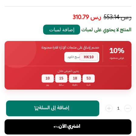
ر.س
553.14
ر.س
310.79
المنتج لا يحتوي على لمبات
إضافة لمبات
خصم إضافي على منتجات الإنارة لفترة محدودة
10%
HK10
نسخ الكود
عرض محدود
ينتهي العرض خلال
10
15
18
52
:
:
:
ثانية
دقيقة
ساعة
يوم
إضافة إلى السلة
اشتري الآن