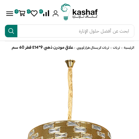
0
0
0
ابحث عن
أفضل حلول الإنارة
علاقي مودرن ذهبي E14*9 قطر 60 سم
الرئيسية
ثريات
ثريات كريستال طراز أوروبي