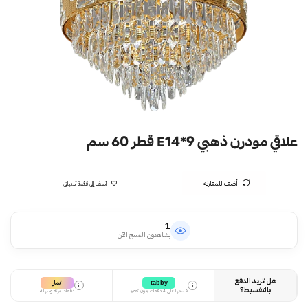
علاقي مودرن ذهبي E14*9 قطر 60 سم
أضف للمقارنة
أضف إلى قائمة أمنياتي
1
يشاهدون المنتج الآن
هل تريد الدفع
تمارا
tabby
i
i
بالتقسيط؟
قسمها على 4 دفعات بدون تعقيد
دفعات مرنة وسهلة