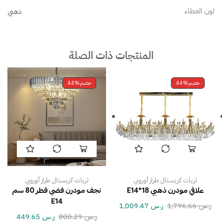
لون الغطاء
ذهبي
المنتجات ذات الصلة
خصم
44%
خصم
44%
ثريات كريستال طراز أوروبي
ثريات كريستال طراز أوروبي
علاقي مودرن ذهبي E14*18
نجف مودرن فضي قطر 80 سم
E14
ر.س
1,796.66
ر.س
1,009.47
ر.س
800.29
ر.س
449.65