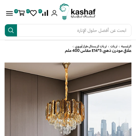
0
0
0
ابحث عن
أفضل حلول الإنارة
الرئيسية
ثريات
ثريات كريستال طراز أوروبي
علاقي مودرن ذهبي E14*5 مقاس 400 ملم