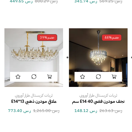
ر.س
569.25
ر.س
341.74
ر.س
800.29
ر.س
449.65
خصم
44%
خصم
39%
ثريات كريستال طراز أوروبي
ثريات كريستال طراز أوروبي
نجف مودرن فضي E14 40 سم
علاقي مودرن ذهبي E14*13
ر.س
263.63
ر.س
148.12
ر.س
1,265.00
ر.س
773.40