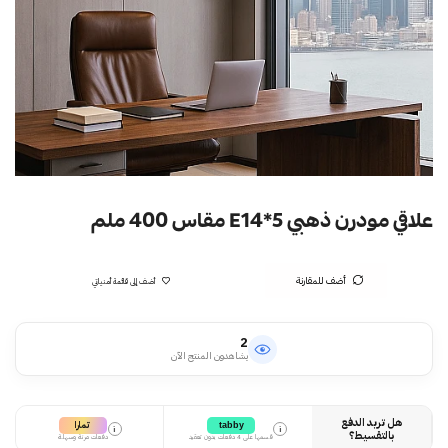
علاقي مودرن ذهبي E14*5 مقاس 400 ملم
أضف للمقارنة
أضف إلى قائمة أمنياتي
2
يشاهدون المنتج الآن
هل تريد الدفع
تمارا
tabby
i
i
بالتقسيط؟
قسمها على 4 دفعات بدون تعقيد
دفعات مرنة وسهلة