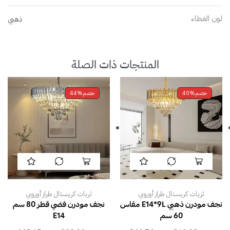
لون الغطاء
ذهبي
المنتجات ذات الصلة
خصم
40%
خصم
44%
ثريات كريستال طراز أوروبي
ثريات كريستال طراز أوروبي
نجف مودرن ذهبي E14*9L مقاس
نجف مودرن فضي قطر 80 سم
60 سم
E14