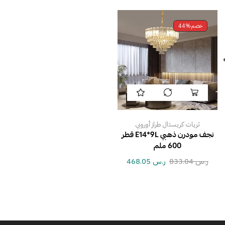
خصم
44%
ثريات كريستال طراز أوروبي
نجف مودرن ذهبي E14*9L قطر
600 ملم
ر.س
833.04
ر.س
468.05