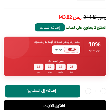
ر.س
244.15
ر.س
143.82
المنتج لا يحتوي على لمبات
إضافة لمبات
خصم إضافي على منتجات الإنارة لفترة محدودة
10%
HK10
نسخ الكود
عرض محدود
ينتهي العرض خلال
12
19
18
25
:
:
:
ثانية
دقيقة
ساعة
يوم
إضافة إلى السلة
اشتري الآن