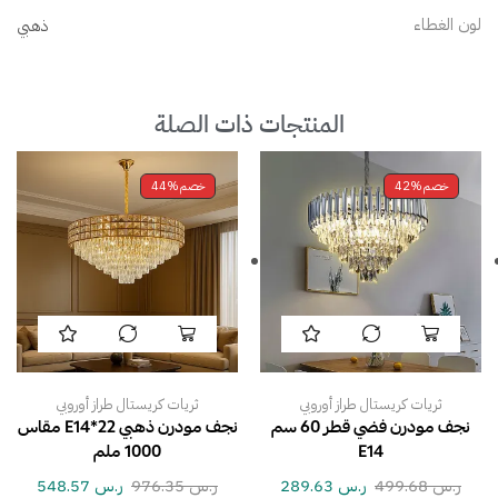
لون الغطاء
ذهبي
المنتجات ذات الصلة
خصم
42%
خصم
44%
ثريات كريستال طراز أوروبي
ثريات كريستال طراز أوروبي
نجف مودرن فضي قطر 60 سم
نجف مودرن ذهبي E14*22 مقاس
E14
1000 ملم
ر.س
499.68
ر.س
289.63
ر.س
976.35
ر.س
548.57