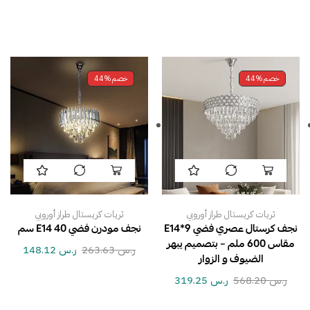
خصم
44%
خصم
44%
ثريات كريستال طراز أوروبي
ثريات كريستال طراز أوروبي
نجف كرستال عصري فضي E14*9
نجف مودرن فضي E14 40 سم
مقاس 600 ملم – بتصميم يبهر
ر.س
263.63
ر.س
148.12
الضيوف و الزوار
ر.س
568.20
ر.س
319.25