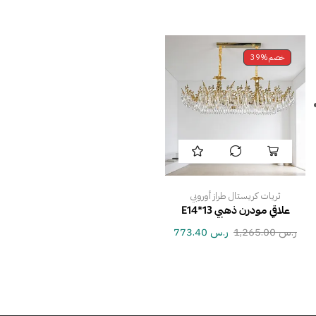
خصم
39%
ثريات كريستال طراز أوروبي
علاقي مودرن ذهبي E14*13
ر.س
1,265.00
ر.س
773.40