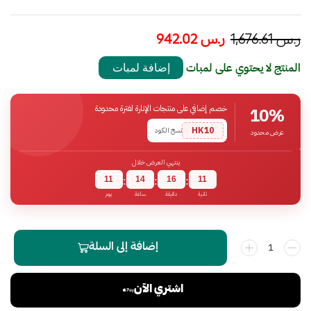
ر.س
1,676.61
ر.س
942.02
المنتج لا يحتوي على لمبات
إضافة لمبات
خصم إضافي على منتجات الإنارة لفترة محدودة
10%
HK10
نسخ الكود
عرض محدود
ينتهي العرض خلال
11
14
16
10
:
:
:
ثانية
دقيقة
ساعة
يوم
إضافة إلى السلة
اشتري الآن