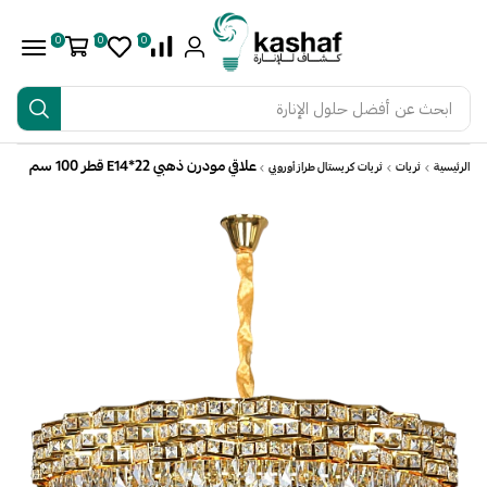
0
0
0
ابحث عن
أفضل حلول الإنارة
علاقي مودرن ذهبي E14*22 قطر 100 سم
الرئيسية
ثريات
ثريات كريستال طراز أوروبي