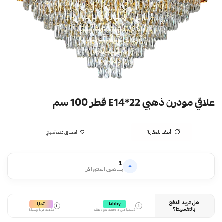
علاقي مودرن ذهبي E14*22 قطر 100 سم
أضف للمقارنة
أضف إلى قائمة أمنياتي
1
يشاهدون المنتج الآن
هل تريد الدفع
تمارا
tabby
i
i
بالتقسيط؟
قسمها على 4 دفعات بدون تعقيد
دفعات مرنة وسهلة