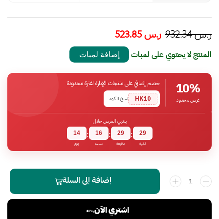
ر.س
932.34
ر.س
523.85
المنتج لا يحتوي على لمبات
إضافة لمبات
خصم إضافي على منتجات الإنارة لفترة محدودة
10%
HK10
نسخ الكود
عرض محدود
ينتهي العرض خلال
14
16
29
29
:
:
:
ثانية
دقيقة
ساعة
يوم
إضافة إلى السلة
اشتري الآن