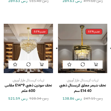
ر.س
499.68
ر.س
289.63
ر.س
515.48
ر.س
289.63
خصم
44%
خصم
44%
ثريات كريستال طراز أوروبي
ثريات كريستال طراز أوروبي
نجف شيمر معلق كريستال ذهبي
نجف مودرن ذهبي E14*9 مقاس
E14 40 سم
600 ملم
ر.س
247.15
ر.س
138.86
ر.س
928.34
ر.س
521.59