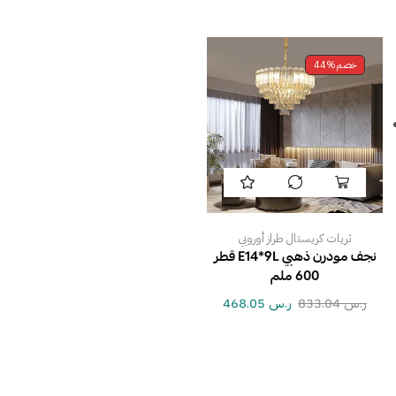
خصم
44%
ثريات كريستال طراز أوروبي
نجف مودرن ذهبي E14*9L قطر
600 ملم
ر.س
833.04
ر.س
468.05