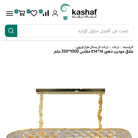
0
0
0
ابحث عن
أفضل حلول الإنارة
الرئيسية
ثريات
ثريات كريستال طراز أوروبي
علاقي مودرن ذهبي E14*14 مقاس 1000*350 ملم