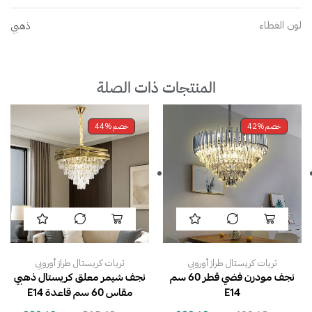
لون الغطاء
ذهبي
المنتجات ذات الصلة
خصم
42%
خصم
44%
ثريات كريستال طراز أوروبي
ثريات كريستال طراز أوروبي
نجف مودرن فضي قطر 60 سم
نجف شيمر معلق كريستال ذهبي
E14
مقاس 60 سم قاعدة E14