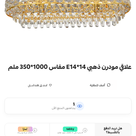
علاقي مودرن ذهبي E14*14 مقاس 1000*350 ملم
أضف للمقارنة
أضف إلى قائمة أمنياتي
1
يشاهدون المنتج الآن
هل تريد الدفع
تمارا
tabby
i
i
بالتقسيط؟
قسمها على 4 دفعات بدون تعقيد
دفعات مرنة وسهلة