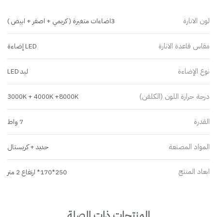
لون الانارة
3اضاءات متغيرة ( كريمي + اصفر + ابيض )
مقاس قاعدة الانارة
LED إضاءة
نوع الإضاءة
ليد LED
درجة حرارة اللون (الكلفن)
3000K + 4000K +8000K
القدرة
7 واط
المواد المصنعة
حديد + كريستال
ابعاد المنتج
250*170* ارتفاع 2 متر
المنتجات ذات الصلة