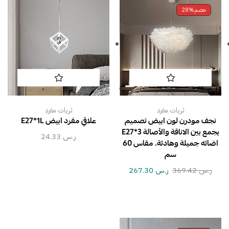
خصم
28%
ثريات مفرد
ثريات مفرد
نجف مودرن لون ابيض تصميم
علاقي مفرد ابيض E27*1L
يجمع بين الاناقة والأصالة E27*3
ر.س
24.33
اضائه جميلة وهادئة. مقاس 60
سم
ر.س
369.42
ر.س
267.30