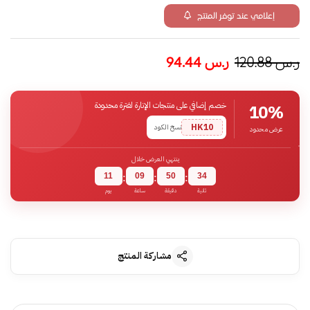
إعلامي عند توفر المنتج
ر.س
120.88
ر.س
94.44
خصم إضافي على منتجات الإنارة لفترة محدودة
10%
HK10
نسخ الكود
عرض محدود
ينتهي العرض خلال
11
09
50
33
:
:
:
ثانية
دقيقة
ساعة
يوم
مشاركة المنتج