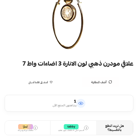
علاقي مودرن ذهبي لون الانارة 3 اضاءات واط 7
أضف للمقارنة
أضف إلى قائمة أمنياتي
1
يشاهدون المنتج الآن
هل تريد الدفع
تمارا
tabby
i
i
بالتقسيط؟
قسمها على 4 دفعات بدون تعقيد
دفعات مرنة وسهلة