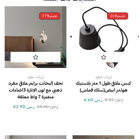
خصم
21%
خصم
37%
ثريات مفرد
ثريات مفرد
كبس علاقي طول 1 متر بلاستيك
نجف إليجانت برايم علاقي مفرد
هولدر ابيض(سلك قماش)
ذهبي مع لون الانارة 3اضاءات
متغيرة 7 واط معلقة
ر.س
8.36
ر.س
6.60
ر.س
68.46
ر.س
42.90