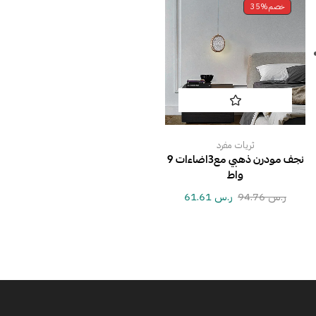
خصم
35%
ثريات مفرد
نجف مودرن ذهبي مع3اضاءات 9
واط
ر.س
94.76
ر.س
61.61