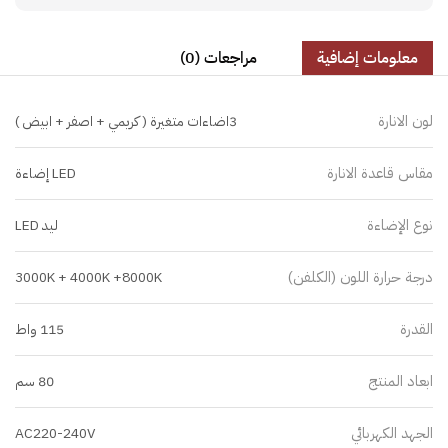
معلومات إضافية
مراجعات (0)
لون الانارة
3اضاءات متغيرة ( كريمي + اصفر + ابيض )
مقاس قاعدة الانارة
LED إضاءة
نوع الإضاءة
ليد LED
درجة حرارة اللون (الكلفن)
3000K + 4000K +8000K
القدرة
115 واط
ابعاد المنتج
80 سم
الجهد الكهربائي
AC220-240V