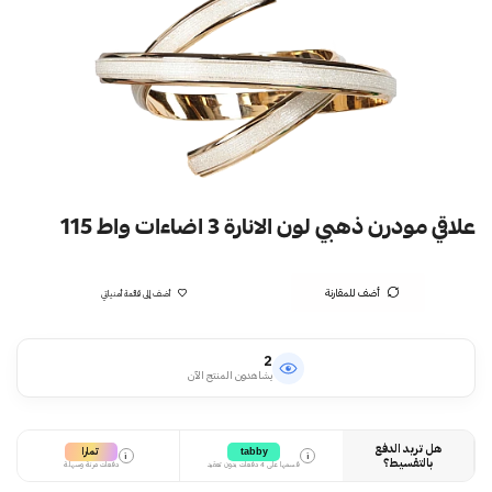
علاقي مودرن ذهبي لون الانارة 3 اضاءات واط 115
أضف للمقارنة
أضف إلى قائمة أمنياتي
2
يشاهدون المنتج الآن
هل تريد الدفع
تمارا
tabby
i
i
بالتقسيط؟
قسمها على 4 دفعات بدون تعقيد
دفعات مرنة وسهلة