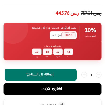
ر.س
757.31
ر.س
445.76
خصم إضافي على منتجات الإنارة لفترة محدودة
10%
HK10
نسخ الكود
عرض محدود
ينتهي العرض خلال
10
18
17
42
:
:
:
ثانية
دقيقة
ساعة
يوم
إضافة إلى السلة
اشتري الآن