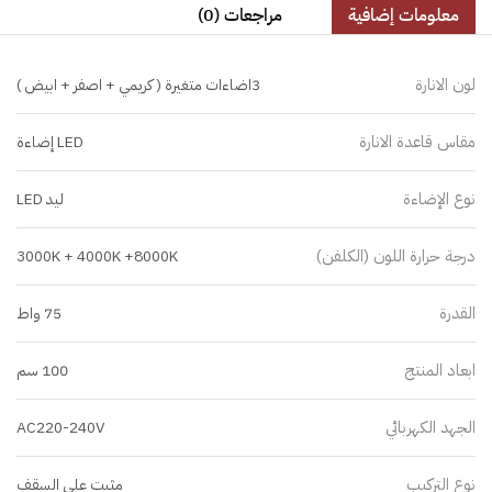
معلومات إضافية
مراجعات (0)
لون الانارة
3اضاءات متغيرة ( كريمي + اصفر + ابيض )
مقاس قاعدة الانارة
LED إضاءة
نوع الإضاءة
ليد LED
درجة حرارة اللون (الكلفن)
3000K + 4000K +8000K
القدرة
75 واط
ابعاد المنتج
100 سم
الجهد الكهربائي
AC220-240V
نوع التركيب
مثبت على السقف