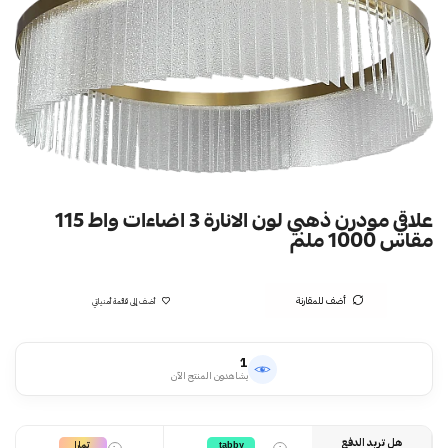
علاقي مودرن ذهبي لون الانارة 3 اضاءات واط 115
مقاس 1000 ملم
أضف للمقارنة
أضف إلى قائمة أمنياتي
1
يشاهدون المنتج الآن
هل تريد الدفع
تمارا
tabby