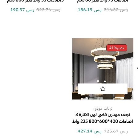
اضاءات 75 واط قطر 60 سم
3اضاءات 55 واط قطر 800 ملم
ر.س
316.32
ر.س
186.19
ر.س
323.76
ر.س
190.57
خصم
41%
ثريات مودرن
نجف مودرن فضي لون الانارة 3
اضاءات 400*600*800 225 واط
ر.س
725.67
ر.س
427.14