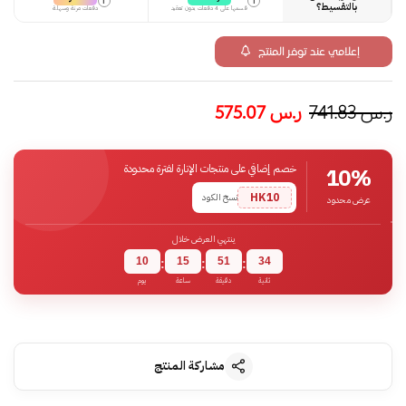
i
i
بالتقسيط؟
قسمها على 4 دفعات بدون تعقيد
دفعات مرنة وسهلة
إعلامي عند توفر المنتج
ر.س
741.83
ر.س
575.07
خصم إضافي على منتجات الإنارة لفترة محدودة
10%
HK10
نسخ الكود
عرض محدود
ينتهي العرض خلال
10
15
51
33
:
:
:
ثانية
دقيقة
ساعة
يوم
مشاركة المنتج