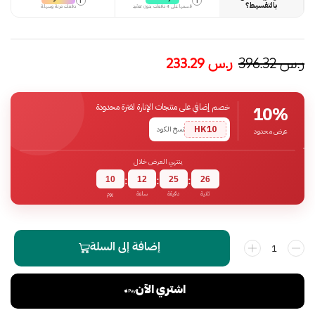
i
i
بالتقسيط؟
قسمها على 4 دفعات بدون تعقيد
دفعات مرنة وسهلة
ر.س
396.32
ر.س
233.29
خصم إضافي على منتجات الإنارة لفترة محدودة
10%
HK10
نسخ الكود
عرض محدود
ينتهي العرض خلال
10
12
25
26
:
:
:
ثانية
دقيقة
ساعة
يوم
إضافة إلى السلة
اشتري الآن