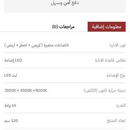
دفع
آمن
وسهل
معلومات إضافية
مراجعات (0)
لون الانارة
3اضاءات متغيرة ( كريمي + اصفر + ابيض )
مقاس قاعدة الانارة
LED إضاءة
نوع الإضاءة
ليد LED
درجة حرارة اللون (الكلفن)
3000K + 4000K +8000K
القدرة
55 واط
ابعاد المنتج
120 سم