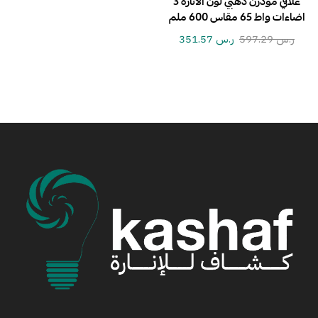
علاقي مودرن ذهبي لون الانارة 3
اضاءات واط 65 مقاس 600 ملم
ر.س
597.29
ر.س
351.57