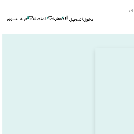
قك
مقارنة
عربة التسوق
المفضلة
0
0
0
دخول/تسجيل