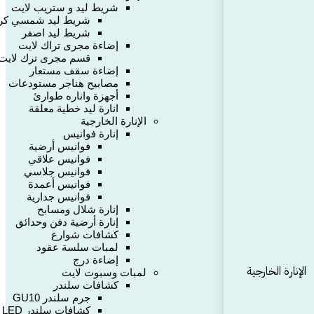
شريط ليد و ستريب لايت
شريط ليد شمسي كر
شريط ليد اصفر
إضاءة مجرى تراك لايت
قسم مجرى ترك لايت 
إضاءة سقف مستعار
مصابيح هناجر مستودعات
أجهزة واناره طوارئ
انارة ليد خطية معلقة
الإنارة الخارجية
إنارة فوانيس
فوانيس أرضية
فوانيس علاقي
فوانيس جلاسي
فوانيس أعمدة
فوانيس جدارية
إنارة شلال ومسابح
إنارة أرضية دفن وحدائق
كشافات شوارع
لمبات سلسة عقود
إضاءة درج
الإنارة الخارجية
لمبات وسبوت لايت
كشافات سلندر
جرم سلندر GU10
كشافات سلندر LED