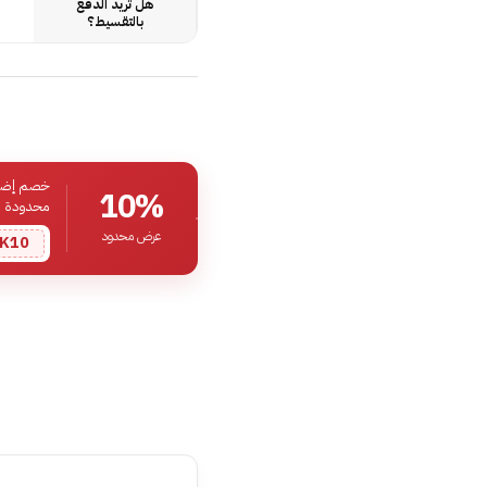
هل تريد الدفع
بالتقسيط؟
خصم إضافي
10%
محدودة
عرض محدود
K10