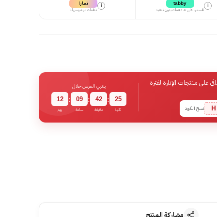
تمارا
tabby
i
i
قسمها على 4 دفعات بدون تعقيد
دفعات مرنة وسهلة
 على منتجات الإنارة لفترة
ينتهي العرض خلال
12
09
42
24
:
:
:
H
نسخ الكود
ثانية
دقيقة
ساعة
يوم
مشاركة المنتج