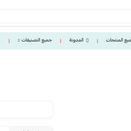
يع المنتجات
المدونة
جميع التصنيفات
❘
❘
❘