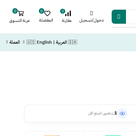
0
0
0
دخول/تسجيل
المفضلة
عربة التسوق
مقارنة
🇸🇦 العربية | 🇺🇸 English
العملة
1
يشاهدون المنتج الآن