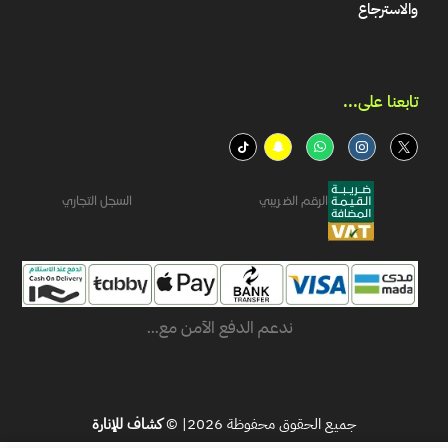
والاسترجاع
تابعنا على...​
الرقم الضريبي
السجل التجاري
ندعم الدفع الآمن مع...
جميع الحقوق محفوظة 2026| ©
كشاف للإنارة