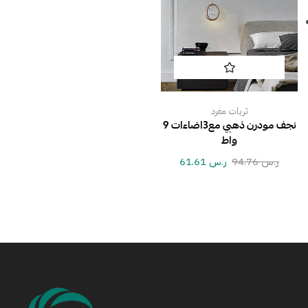
ثريات مفرد
نجف مودرن ذهبي مع3اضاءات 9
واط
ر.س
94.76
ر.س
61.61