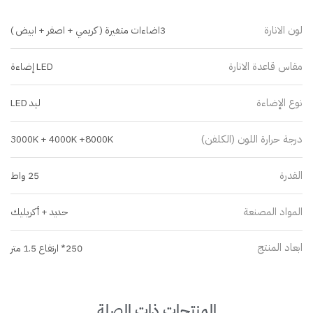
لون الانارة
3اضاءات متغيرة ( كريمي + اصفر + ابيض )
مقاس قاعدة الانارة
LED إضاءة
نوع الإضاءة
ليد LED
درجة حرارة اللون (الكلفن)
3000K + 4000K +8000K
القدرة
25 واط
المواد المصنعة
حديد + أكريليك
ابعاد المنتج
250* ارتفاع 1.5 متر
المنتجات ذات الصلة