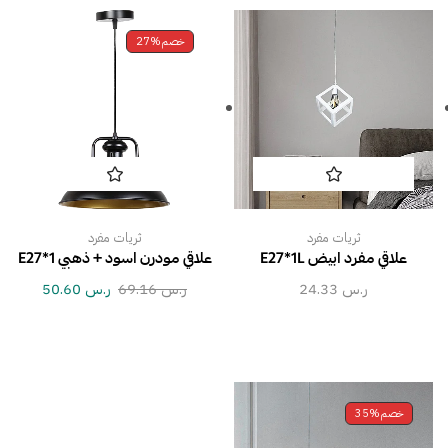
خصم
27%
ثريات مفرد
ثريات مفرد
علاقي مفرد ابيض E27*1L
علاقي مودرن اسود + ذهبي E27*1
ر.س
24.33
ر.س
69.16
ر.س
50.60
خصم
35%