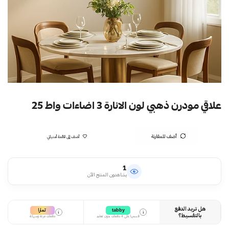
علاقي مودرن ذهبي لون الانارة 3 اضاءات واط 25
أضف للمقارنة
أضف إلى قائمة أمنياتي
1
يشاهدون المنتج الآن
هل تريد الدفع
تمارا
tabby
i
i
بالتقسيط؟
قسمها على 4 دفعات بدون تعقيد
دفعات مرنة وسهلة