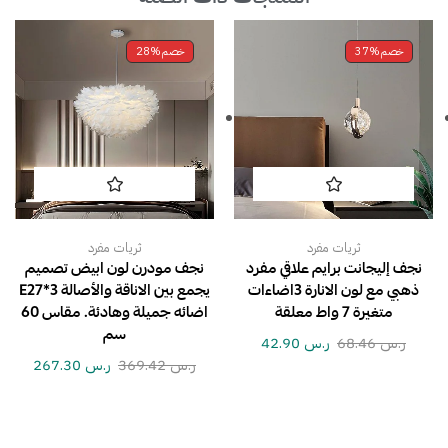
خصم
37%
خصم
28%
ثريات مفرد
ثريات مفرد
نجف إليجانت برايم علاقي مفرد
نجف مودرن لون ابيض تصميم
ذهبي مع لون الانارة 3اضاءات
يجمع بين الاناقة والأصالة E27*3
متغيرة 7 واط معلقة
اضائه جميلة وهادئة. مقاس 60
سم
ر.س
68.46
ر.س
42.90
ر.س
369.42
ر.س
267.30