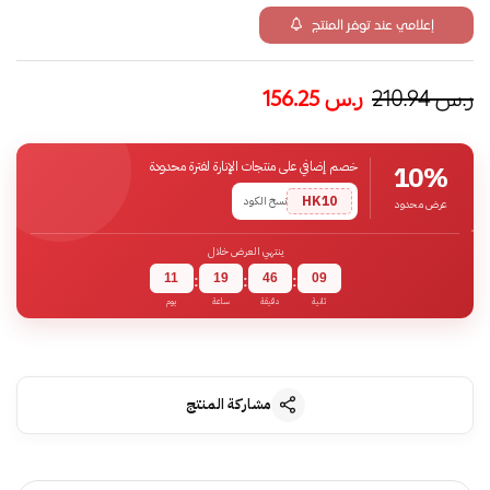
إعلامي عند توفر المنتج
ر.س
210.94
ر.س
156.25
خصم إضافي على منتجات الإنارة لفترة محدودة
10%
HK10
نسخ الكود
عرض محدود
ينتهي العرض خلال
11
19
46
08
:
:
:
ثانية
دقيقة
ساعة
يوم
مشاركة المنتج