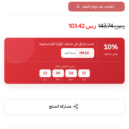
إعلامي عند توفر المنتج
ر.س
143.74
ر.س
103.42
خصم إضافي على منتجات الإنارة لفترة محدودة
10%
HK10
نسخ الكود
عرض محدود
ينتهي العرض خلال
12
00
54
30
:
:
:
ثانية
دقيقة
ساعة
يوم
مشاركة المنتج