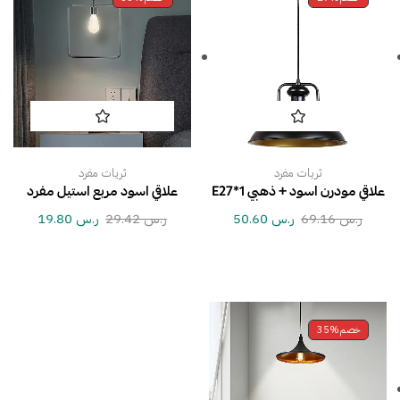
ثريات مفرد
ثريات مفرد
علاقي مودرن اسود + ذهبي E27*1
علاقي اسود مربع استيل مفرد
ر.س
69.16
ر.س
50.60
ر.س
29.42
ر.س
19.80
خصم
35%