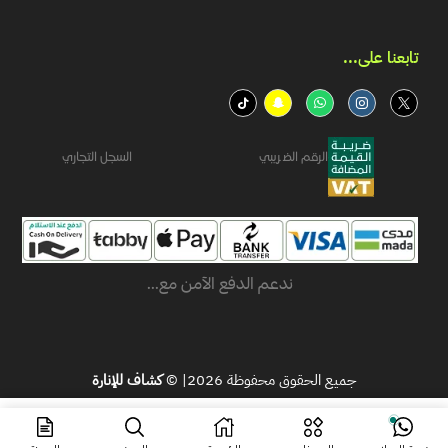
تابعنا على...​
الرقم الضريبي
السجل التجاري
ندعم الدفع الآمن مع...
جميع الحقوق محفوظة 2026| ©
كشاف للإنارة
ر.س
143.74
اشتر الآن
ر.س
103.42