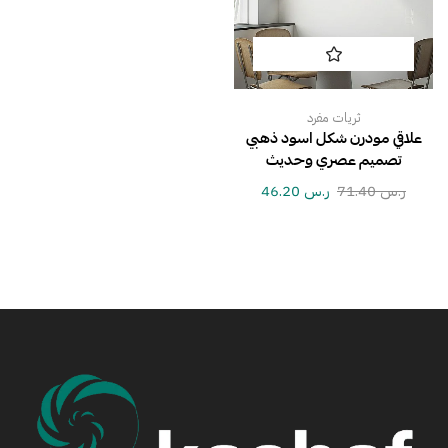
ثريات مفرد
علاقي مودرن شكل اسود ذهبي
تصميم عصري وحديث
ر.س
71.40
ر.س
46.20