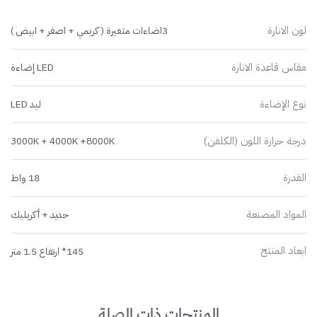
لون الانارة
3اضاءات متغيرة ( كريمي + اصفر + ابيض )
مقاس قاعدة الانارة
LED إضاءة
نوع الإضاءة
ليد LED
درجة حرارة اللون (الكلفن)
3000K + 4000K +8000K
القدرة
18 واط
المواد المصنعة
حديد + أكريليك
ابعاد المنتج
145* ارتفاع 1.5 متر
المنتجات ذات الصلة