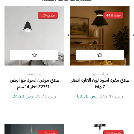
خصم
44%
خصم
32%
ثريات مفرد
ثريات مفرد
علاقي مفرد اسود لون الانارة اصفر
علاقي مودرن اسود مع ابيض
7 واط
E27*1L قطر 14 سم
ر.س
142.47
ر.س
80.30
ر.س
35.73
ر.س
24.20
خصم
27%
خصم
33%