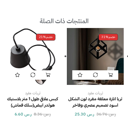
المنتجات ذات الصلة
خصم
31%
خصم
21%
ثريات مفرد
ثريات مفرد
ثريا انارة معلقة مفرد لون الشكل
كبس علاقي طول 1 متر بلاستيك
اسود تصميم عصري وفاخر
هولدر ابيض(سلك قماش)
ر.س
36.76
ر.س
25.30
ر.س
8.36
ر.س
6.60