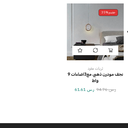
خصم
35%
ثريات مفرد
نجف مودرن ذهبي مع3اضاءات 9
واط
ر.س
94.76
ر.س
61.61