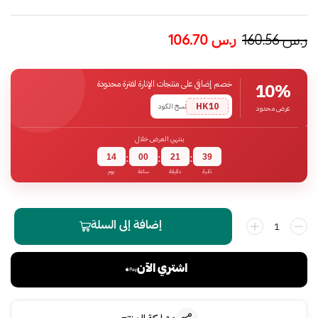
ر.س
160.56
ر.س
106.70
خصم إضافي على منتجات الإنارة لفترة محدودة
10%
HK10
نسخ الكود
عرض محدود
ينتهي العرض خلال
14
00
21
39
:
:
:
ثانية
دقيقة
ساعة
يوم
إضافة إلى السلة
اشتري الآن