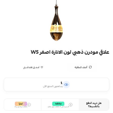
علاقي مودرن ذهبي لون الانارة اصفر W5
أضف للمقارنة
أضف إلى قائمة أمنياتي
1
يشاهدون المنتج الآن
هل تريد الدفع
تمارا
tabby
i
i
بالتقسيط؟
قسمها على 4 دفعات بدون تعقيد
دفعات مرنة وسهلة