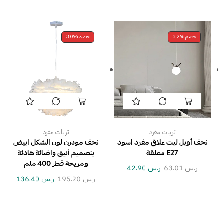
خصم
32%
خصم
30%
ثريات مفرد
ثريات مفرد
نجف أوبل ليت علاقي مفرد اسود
نجف مودرن لون الشكل ابيض
E27 معلقة
بتصميم أنيق واضائة هادئة
ومريحة قطر 400 ملم
ر.س
63.01
ر.س
42.90
ر.س
195.20
ر.س
136.40