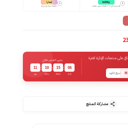
تمارا
tabby
i
i
قسمها على 4 دفعات بدون تعقيد
دفعات مرنة وسهلة
 على منتجات الإنارة لفترة
ينتهي العرض خلال
11
10
15
05
:
:
:
H
نسخ الكود
ثانية
دقيقة
ساعة
يوم
مشاركة المنتج