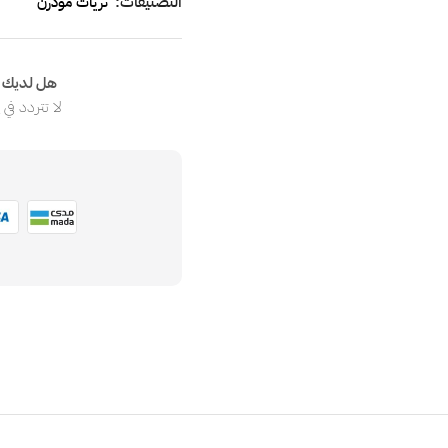
التصنيفات:
ثريات مودرن
هل لديك ا
لا تتردد في
ا