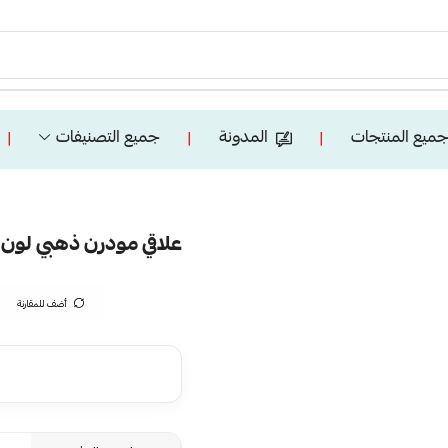
ميع المنتجات
المدونة
جميع التصنيفات
❘
❘
❘
علاقي مودرن ذهبي لون الاضاءة 3 اض
أضف للمقارنة