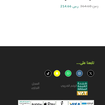
ر.س
364.68
ر.س
214.66
تابعنا على...​
السجل
الرقم الضريبي
التجاري