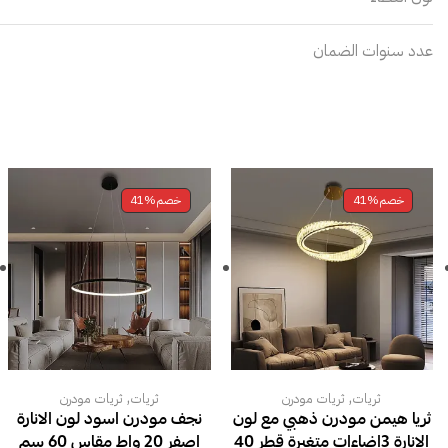
عدد سنوات الضمان
خصم
41%
خصم
41%
,
,
ثريات
ثريات مودرن
ثريات
ثريات مودرن
ثريا هيمن مودرن ذهبي مع لون
نجف مودرن اسود لون الانارة
الانارة 3اضاءات متغيرة قطر 40
اصفر 20 واط مقاس 60 سم