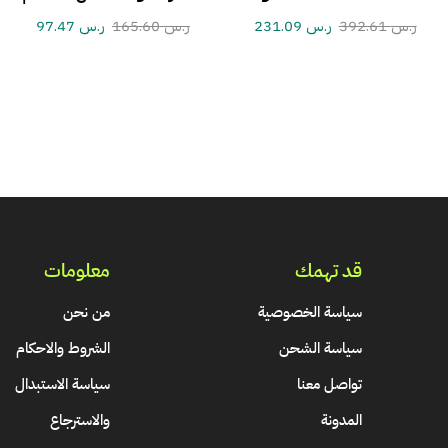
ر.س
392.61
ر.س
231.09
ر.س
165.60
ر.س
97.47
قد تهمك
معلومات
سياسة الخصوصية
من نحن
سياسة الشحن
الشروط والاحكام
تواصل معنا
سياسة الاستبدال
المدونة
والاسترجاع