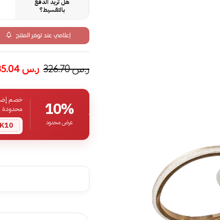
هل تريد الدفع
بالتقسيط؟
إعلامي عند توفر المنتج
ر.س
326.70
ر.س
235.04
خصم إضافي
10%
محدودة
عرض محدود
K10