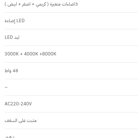
3اضاءات متغيرة ( كريمي + اصفر + ابيض )
LED إضاءة
ليد LED
3000K + 4000K +8000K
48 واط
–
AC220-240V
مثبت على السقف
ذهبي