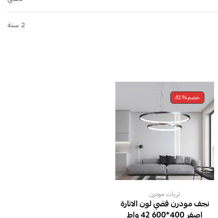
2 سنة
خصم
41%
ثريات مودرن
نجف مودرن فضي لون الانارة
اصفر 400*600 42 واط