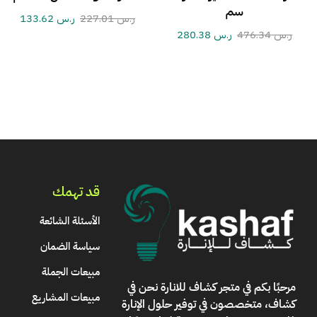
سم
ر.س
227.01
ر.س
133.62
ر.س
476.34
ر.س
280.38
قد تهمك
الأسئلة الشائعة
سياسة الضمان
مبيعات الجملة
مرحبًا بكم في
متجر كشاف للانارة
نحن في
مبيعات المشاريع
كشاف، متخصصون في توفير حلول الإنارة