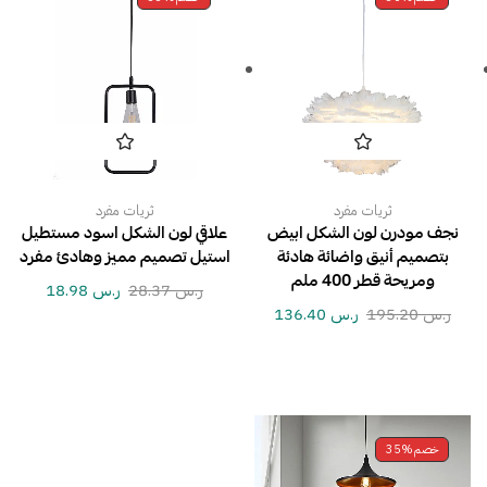
ثريات مفرد
ثريات مفرد
نجف مودرن لون الشكل ابيض
علاقي لون الشكل اسود مستطيل
بتصميم أنيق واضائة هادئة
استيل تصميم مميز وهادئ مفرد
ومريحة قطر 400 ملم
ر.س
28.37
ر.س
18.98
ر.س
195.20
ر.س
136.40
خصم
35%