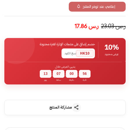
إعلامي عند توفر المنتج
ر.س
23.03
ر.س
17.86
خصم إضافي على منتجات الإنارة لفترة محدودة
10%
HK10
نسخ الكود
عرض محدود
ينتهي العرض خلال
13
07
00
56
:
:
:
ثانية
دقيقة
ساعة
يوم
مشاركة المنتج