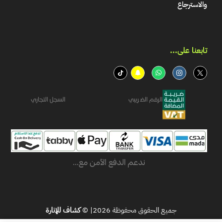
والاسترجاع
تابعنا على...​
الرقم الضريبي
السجل التجاري
ندعم الدفع الآمن مع...
جميع الحقوق محفوظة 2026| ©
كشاف للإنارة