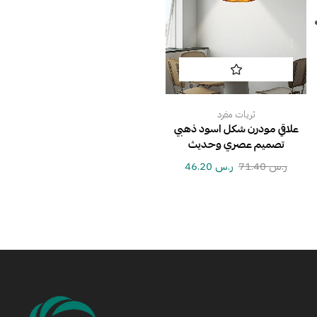
ثريات مفرد
علاقي مودرن شكل اسود ذهبي
تصميم عصري وحديث
ر.س
71.40
ر.س
46.20