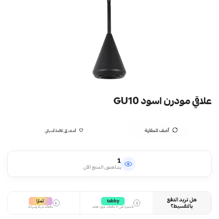
علاقي مودرن اسود GU10
أضف للمقارنة
أضف إلى قائمة أمنياتي
1
يشاهدون المنتج الآن
هل تريد الدفع
تمارا
tabby
i
i
بالتقسيط؟
قسمها على 4 دفعات بدون تعقيد
دفعات مرنة وسهلة