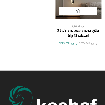
ثريات مفرد
علاقي مودرن اسود لون الانارة 3
اضاءات 18 واط
ر.س
179.53
ر.س
117.70