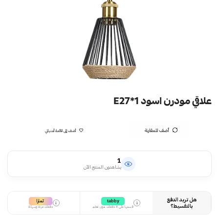
علاقي مودرن اسود E27*1
أضف للمقارنة
أضف إلى قائمة أمنياتي
1
يشاهدون المنتج الآن
هل تريد الدفع
تمارا
tabby
i
i
بالتقسيط؟
قسمها على 4 دفعات بدون تعقيد
دفعات مرنة وسهلة