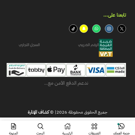
تابعنا على...​
الرقم الضريبي
السجل التجاري
ندعم الدفع الآمن مع...
جميع الحقوق محفوظة 2026| ©
كشاف للإنارة
ر.س
51.30
اشتر الآن
ر.س
39.46
خدمة العملاء
التصنيفات
الرئيسية
البحث
المدونة