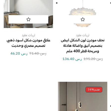
ثريات مفرد
ثريات مفرد
نجف مودرن لون الشكل ابيض
علاقي مودرن شكل اسود ذهبي
بتصميم أنيق واضائة هادئة
تصميم عصري وحديث
ومريحة قطر 400 ملم
ر.س
71.40
ر.س
46.20
ر.س
195.20
ر.س
136.40
خصم
34%