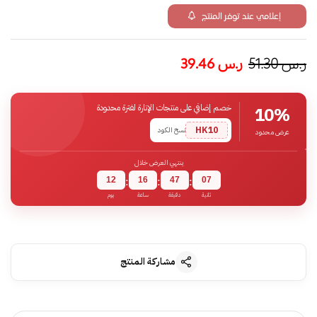
إعلامي عند توفر المنتج
ر.س
51.30
ر.س
39.46
خصم إضافي على منتجات الإنارة لفترة محدودة
10%
HK10
نسخ الكود
عرض محدود
ينتهي العرض خلال
12
16
47
06
:
:
:
ثانية
دقيقة
ساعة
يوم
مشاركة المنتج